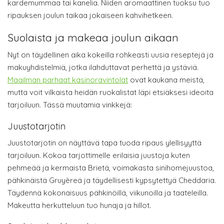
kardemummaa tai kanelia. Niiden aromaattinen tuoksu tuo
ripauksen joulun taikaa jokaiseen kahvihetkeen.
Suolaista ja makeaa joulun aikaan
Nyt on täydellinen aika kokeilla rohkeasti uusia reseptejä ja
makuyhdistelmiä, jotka ilahduttavat perhettä ja ystäviä.
Maailman parhaat kasinoravintolat
ovat kaukana meistä,
mutta voit vilkaista heidän ruokalistat läpi etsiäksesi ideoita
tarjoiluun. Tässä muutamia vinkkejä:
Juustotarjotin
Juustotarjotin on näyttävä tapa tuoda ripaus ylellisyyttä
tarjoiluun. Kokoa tarjottimelle erilaisia juustoja kuten
pehmeää ja kermaista Brietä, voimakasta sinihomejuustoa,
pähkinäistä Gruyèreä ja täydellisesti kypsytettyä Cheddaria.
Täydennä kokonaisuus pähkinöillä, viikunoilla ja taateleilla.
Makeutta herkutteluun tuo hunaja ja hillot.