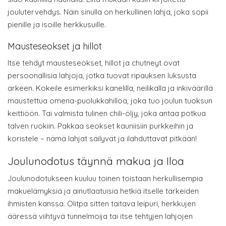
joulutervehdys. Näin sinulla on herkullinen lahja, joka sopii
pienille ja isoille herkkusuille.
Mausteseokset ja hillot
Itse tehdyt mausteseokset, hillot ja chutneyt ovat
persoonallisia lahjoja, jotka tuovat ripauksen luksusta
arkeen. Kokeile esimerkiksi kanelilla, neilikalla ja inkiväärillä
maustettua omena-puolukkahilloa, joka tuo joulun tuoksun
keittiöön. Tai valmista tulinen chili-öljy, joka antaa potkua
talven ruokiin. Pakkaa seokset kauniisiin purkkeihin ja
koristele – nämä lahjat säilyvät ja ilahduttavat pitkään!
Joulunodotus täynnä makua ja Iloa
Joulunodotukseen kuuluu toinen toistaan herkullisempia
makuelämyksiä ja ainutlaatuisia hetkiä itselle tärkeiden
ihmisten kanssa. Olitpa sitten taitava leipuri, herkkujen
ääressä viihtyvä tunnelmoija tai itse tehtyjen lahjojen