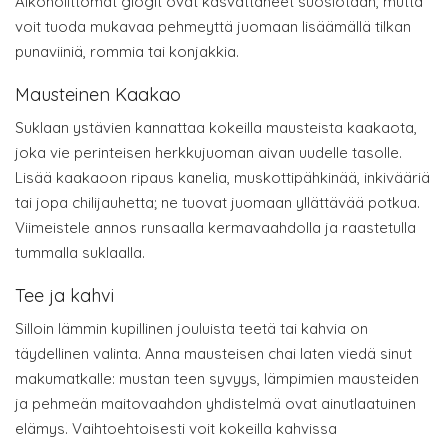
Alkoholittomat glögit ovat kasvattaneet suosiotaan, mutta
voit tuoda mukavaa pehmeyttä juomaan lisäämällä tilkan
punaviiniä, rommia tai konjakkia.
Mausteinen Kaakao
Suklaan ystävien kannattaa kokeilla mausteista kaakaota,
joka vie perinteisen herkkujuoman aivan uudelle tasolle.
Lisää kaakaoon ripaus kanelia, muskottipähkinää, inkivääriä
tai jopa chilijauhetta; ne tuovat juomaan yllättävää potkua.
Viimeistele annos runsaalla kermavaahdolla ja raastetulla
tummalla suklaalla.
Tee ja kahvi
Silloin lämmin kupillinen jouluista teetä tai kahvia on
täydellinen valinta. Anna mausteisen chai laten viedä sinut
makumatkalle: mustan teen syvyys, lämpimien mausteiden
ja pehmeän maitovaahdon yhdistelmä ovat ainutlaatuinen
elämys. Vaihtoehtoisesti voit kokeilla kahvissa