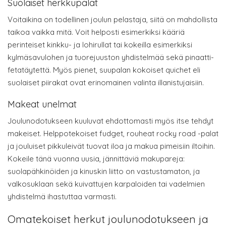
Suolaiset herkkupalat
Voitaikina on todellinen joulun pelastaja, siitä on mahdollista
taikoa vaikka mitä. Voit helposti esimerkiksi kääriä
perinteiset kinkku- ja lohirullat tai kokeilla esimerkiksi
kylmäsavulohen ja tuorejuuston yhdistelmää sekä pinaatti-
fetatäytettä. Myös pienet, suupalan kokoiset quichet eli
suolaiset piirakat ovat erinomainen valinta illanistujaisiin.
Makeat unelmat
Joulunodotukseen kuuluvat ehdottomasti myös itse tehdyt
makeiset. Helppotekoiset fudget, rouheat rocky road -palat
ja jouluiset pikkuleivät tuovat iloa ja makua pimeisiin iltoihin.
Kokeile tänä vuonna uusia, jännittäviä makupareja:
suolapähkinöiden ja kinuskin liitto on vastustamaton, ja
valkosuklaan sekä kuivattujen karpaloiden tai vadelmien
yhdistelmä ihastuttaa varmasti.
Omatekoiset herkut joulunodotukseen ja