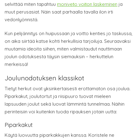
selvittää miten tapahtuu
moniveto voiton laskeminen
ja
muut perusasiat. Näin saat parhaalla tavalla ilon irti
vedonlyönnistä.
Kun pelijännitys on huipussaan ja voitto kenties jo taskussa,
on aika siirtää katse kohti herkullisia tarjoiluja. Seuraavaksi
muutamia ideoita siihen, miten valmistaudut nauttimaan
joulun odotuksesta täysin siemauksin – herkuttelun
merkeissä!
Joulunodotuksen klassikot
Tietyt herkut ovat yksinkertaisesti erottamaton osa joulua.
Piparkakut, joulutortut ja riisipuuro tuovat mieleen
lapsuuden joulut sekä luovat lämmintä tunnelmaa. Näihin
perinteisiin voi kuitenkin tuoda ripauksen jotain uutta:
Piparkakut
Käytä luovuutta piparkakkujen kanssa. Koristele ne