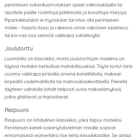
perinteisen sokerikuorrutuksen sijaan valkosuklaalla tai
ripottele päälle rouhittuja pähkinöitä ja kuivattuja marjoja.
Piparkakkutalon ei myöskään tarvitse olla perinteinen
mökki - haasta itsesi ja rakenna oman näköinen taideteos
tai korvaa osa seinistä vaikkapa suklalevyllä.
Joulutorttu
Luumuhillo on klassikko, mutta joulutorttujen maailma on
täynnä muitakin herkullisia mahdollisuuksia. Täytä tortut tänä
vuonna vaikkapa pirteällä omena-kanelihillolla, makean
kirpeällä vadelmahillolla tai maitosuklaalevitteellä. Pienellä
täytteen vaihdolla loihdit helposti uusia makuelämyksiä,
jotka yllättävät ja ihastuttavat.
Riisipuuro
Riisipuuro on lohdullinen klassikko, joka taipuu moneksi.
Perinteisen kaneli-sokeriyhdistelmän rinnalle sopivat
erinomaisesti esimerkiksi itse tehty kinuskikastike. Se antaa