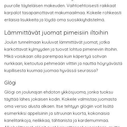
puurolle täyteläisen makeuden. Vaihtoehtoisesti raikkaat
karpalot tasapainottavat makumaailmaa. Kokeile rohkeasti
erilaisia lisukkeita ja löydä oma suosikkiyhdistelmä.
Lämmittävät juomat pimeisiin iltoihin
Joulun tunnelmaan kuuluvat lämmittävät juomat, jotka
karkottavat kylmyyden ja tuovat lohtua pimeneviin iltoihin.
Mikä voisikaan olla parempaa kuin käpertyä sohvan
nurkkaan, kietoutua pehmeään vilttiin ja nauttia höyryävästä
kupillisesta kuumaa juomaa hyvässä seurassa?
Glögi
Glögi on joulunajan ehdoton ykkösjuoma, jonka tuoksu
täyttää lähes jokaisen kodin. Kokeile valmistaa juomasta
oma versio alusta alkaen. Itse tehtyyn glögiin voit lisätä
esimerkiksi appelsiinin ja sitruunan kuorta, kokonaisia
kanelitankoja, neilikkaa, tähtianista ja kardemummaa.