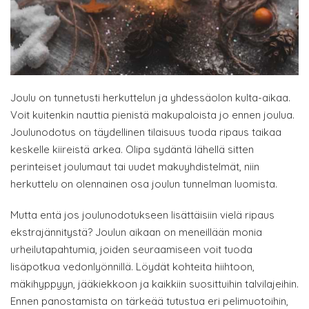
Joulu on tunnetusti herkuttelun ja yhdessäolon kulta-aikaa.
Voit kuitenkin nauttia pienistä makupaloista jo ennen joulua.
Joulunodotus on täydellinen tilaisuus tuoda ripaus taikaa
keskelle kiireistä arkea. Olipa sydäntä lähellä sitten
perinteiset joulumaut tai uudet makuyhdistelmät, niin
herkuttelu on olennainen osa joulun tunnelman luomista.
Mutta entä jos joulunodotukseen lisättäisiin vielä ripaus
ekstrajännitystä? Joulun aikaan on meneillään monia
urheilutapahtumia, joiden seuraamiseen voit tuoda
lisäpotkua vedonlyönnillä. Löydät kohteita hiihtoon,
mäkihyppyyn, jääkiekkoon ja kaikkiin suosittuihin talvilajeihin.
Ennen panostamista on tärkeää tutustua eri pelimuotoihin,