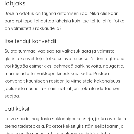
lahjaksi
Joulun odotus on täynnä antamisen iloa. Mikä olisikaan
parempi tapa ilahduttaa läheisiä kuin itse tehty lahja, jotka
on valmistettu rakkaudella?
Itse tehdyt konvehdit
Sulata tummaa, vaaleaa tai valkosuklaata ja valmista
ylellisiä konvehteja, jotka sulavat suussa. Niiden täytteenä
voi käyttää esimerkiksi pehmeää pähkinävoita, nougattia,
marmeladia tai vaikkapa kinuskikastiketta. Pakkaa
konvehdit kauniiseen rasiaan ja viimeistele kokonaisuus
jouluisella nauhalla – näin luot lahjan, joka ilahduttaa sen
saajaa.
Jättikeksit
Leivo suuria, näyttäviä suklaahippukeksejä, jotka ovat kuin
pieniä taideteoksia. Paketoi keksit yksittäin sellofaaniin ja
sido kauniilla nauhalla. Liitä mukaan käsin kirjoitettu