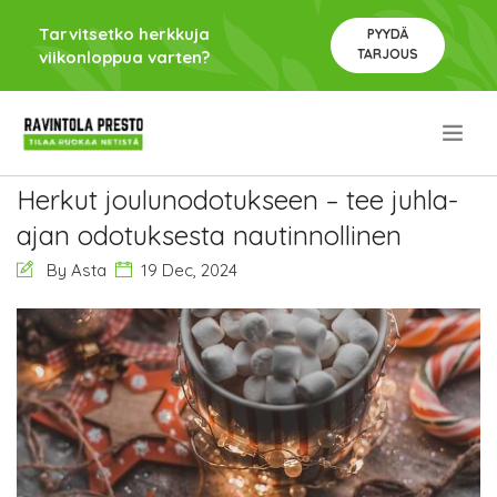
Tarvitsetko herkkuja
PYYDÄ
TARJOUS
viikonloppua varten?
.
Herkut joulunodotukseen – tee juhla-
ajan odotuksesta nautinnollinen
By Asta
19 Dec, 2024