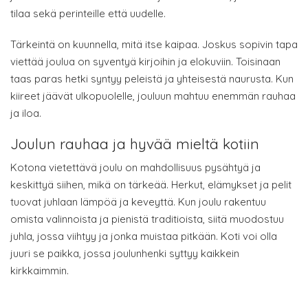
tilaa sekä perinteille että uudelle.
Tärkeintä on kuunnella, mitä itse kaipaa. Joskus sopivin tapa
viettää joulua on syventyä kirjoihin ja elokuviin. Toisinaan
taas paras hetki syntyy peleistä ja yhteisestä naurusta. Kun
kiireet jäävät ulkopuolelle, jouluun mahtuu enemmän rauhaa
ja iloa.
Joulun rauhaa ja hyvää mieltä kotiin
Kotona vietettävä joulu on mahdollisuus pysähtyä ja
keskittyä siihen, mikä on tärkeää. Herkut, elämykset ja pelit
tuovat juhlaan lämpöä ja keveyttä. Kun joulu rakentuu
omista valinnoista ja pienistä traditioista, siitä muodostuu
juhla, jossa viihtyy ja jonka muistaa pitkään. Koti voi olla
juuri se paikka, jossa joulunhenki syttyy kaikkein
kirkkaimmin.