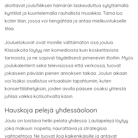
aloittavat joulufiiliksen hämärän laskeuduttua sytyttämällä
kynttilät ja kuuntelemalla rauhallista musiikkia. Tämä luo
kotiin tilan, jossa voi hengähtää ja antaa mielikuvitukselle
tilaa.
Jouluelokuvat ovat monille välttämätön osa joulua.
Klassikoita löytyy niin komedioista kuin koskettavista
tarinoista, ja ne sopivat täydellisesti pimeneviin iltoihin. Myös
joulukalenterit sekä televisiossa että verkossa, tuovat
jokaiseen päivään pienen annoksen taikaa. Joulun aikaan
voi lisäksi osallistua virtuaalisiin tapahtumiin, kuten
konserttilähetyksiin, joiden avulla pääsee osaksi yhteistä
juhlaa vaikka kotisohvalta käsin.
Hauskoja pelejä yhdessäoloon
Joulu on loistava hetki pelata yhdessä. Lautapelejä löytyy
joka makuun: nopeita, naurattavia ja strategisia
vaihtoehtoja. Ne tuovat iloa kaikenikäisille ja antavat