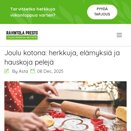
Tarvitsetko herkkuja
PYYDÄ
TARJOUS
viikonloppua varten?
.
Joulu kotona: herkkuja, elämyksiä ja
hauskoja pelejä
By Asta
08 Dec, 2025