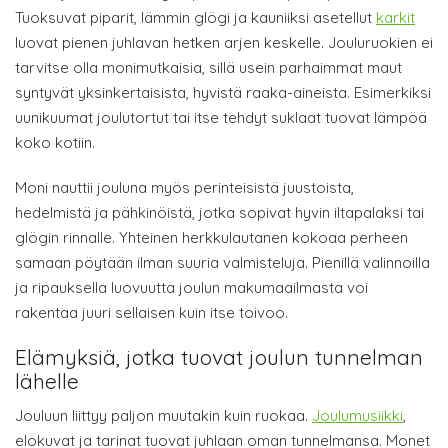
Tuoksuvat piparit, lämmin glögi ja kauniiksi asetellut
karkit
luovat pienen juhlavan hetken arjen keskelle. Jouluruokien ei
tarvitse olla monimutkaisia, sillä usein parhaimmat maut
syntyvät yksinkertaisista, hyvistä raaka-aineista. Esimerkiksi
uunikuumat joulutortut tai itse tehdyt suklaat tuovat lämpöä
koko kotiin.
Moni nauttii jouluna myös perinteisistä juustoista,
hedelmistä ja pähkinöistä, jotka sopivat hyvin iltapalaksi tai
glögin rinnalle. Yhteinen herkkulautanen kokoaa perheen
samaan pöytään ilman suuria valmisteluja. Pienillä valinnoilla
ja ripauksella luovuutta joulun makumaailmasta voi
rakentaa juuri sellaisen kuin itse toivoo.
Elämyksiä, jotka tuovat joulun tunnelman
lähelle
Jouluun liittyy paljon muutakin kuin ruokaa.
Joulumusiikki
,
elokuvat ja tarinat tuovat juhlaan oman tunnelmansa. Monet