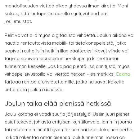
mahdollisuuden viettää aikaa yhdessä ilman kiirettä. Moni
kokee, että lautapelien äärellä syntyvät parhaat
joulumuistot.
Pelit voivat olla myös digitaalista viihdettä. Joulun aikana voi
nauttia rentouttavista mobiili- tai tietokonepeleistä, jotka
sopivat rauhallisiin hetkiin illan päätteeksi. Kevyt viihde voi
tarjota sopivan tasapainon herkkujen ja kiireettömän
tunnelman keskelle. Jos kaipaa pientä lisäjännitystä, myös
viihdepelisivustoilla voi viettää hetken – esimerkiksi
Caxino
tarjoaa rentoa ajanvietettä niille, jotka haluavat kokeilla
uutta peliä joulun rauhassa.
Joulun taika elää pienissä hetkissä
Joulu kotona ei vaadi suuria järjestelyjä. Usein juuri pienet
asiat tekevät juhlasta erityisen: kynttilänvalo, lämmin juoma
tai muutama minuutti hyvän tarinan parissa. Jokainen perhe
ja koti rakentaa omanlaisensa joulutunnelman, jossa on