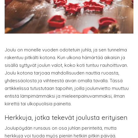
Joulu on monelle vuoden odotetuin juhla, ja sen tunnelma
rakentuu pitkälti kotona. Kun ulkona hämärtää aikaisin ja
sisällä syttyvät joulun valot, koko koti tuntuu rauhoittuvan.
Joulu kotona tarjoaa mahdollisuuden nauttia ruoasta,
yhdessäolosta ja viihteestä aivan omalla tavalla. Tässä
artikkelissa tutustutaan tapoihin, joilla joulunvietto muuttuu
entistä lämpimämmäksi ja mieleenpainuvammaksi, ilman
kiirettä tai ulkopuolisia paineita.
Herkkuja, jotka tekevät joulusta erityisen
Joulupöydän runsaus on osa juhlan perinteitä, mutta
herkkuja voi tuoda myös pieniin hetkiin pitkin päivää.