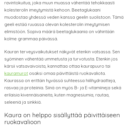
ravintokuitua, joka muun muassa vähentää tehokkaasti
kolesterolin imeytymistä kehoon. Beetaglukaani
muodostaa yhdessä veden kanssa geelin suolistoon. Tämä
geeli estää ruuassa olevan kolesterolin imeytymisen
elimistöön. Sopiva määrä beetaglukaania on vähintään
kolme grammaa päivässä.
Kauran terveysvaikutukset näkyvät etenkin vatsassa. Sen
syöminen vähentää ummetusta ja turvotusta. Etenkin jos
kärsii vatsavaivoista, kannattaa ottaa kaurapuuro tai
kauramurot
osaksi omaa päivittäistä ruokavaliota.
Kaurassa on erittäin hyvässä suhteessa hiilihydraatteja,
rasvaa ja proteiinia. Siinä on myös B- ja E-vitamiineja sekä
erilaisia kivennäisaineita, kuten magnesiumia, rautaa,
seleeniä ja sinkkiä.
Kaura on helppo sisällyttää päivittäiseen
ruokavalioon