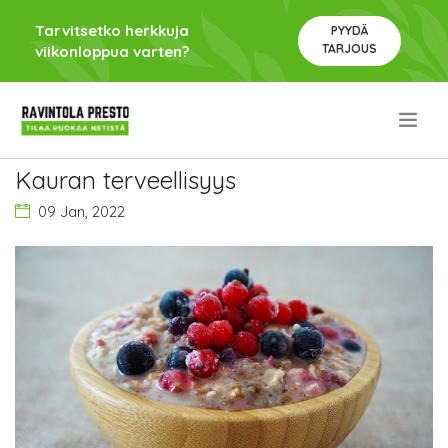
Tarvitsetko herkkuja
PYYDÄ
TARJOUS
viikonloppua varten?
.
Kauran terveellisyys
09 Jan, 2022