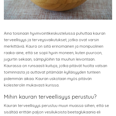
Aina toisinaan hyvinvointikeskusteluissa puhuttaa kauran
terveellisyys ja terveysvaikutukset, jotka ovat varsin
merkittäviä. Kaura on siitä erinomainen ja monipuolinen
raaka-aine, että se sopii hyvin moneen, kuten puuroon,
jugurtin sekaan, sämpylöihin tai muuhun leivontaan.
Kaurassa on runsaasti kuituja, jotka pitävät huolta vatsan
toiminnasta ja auttavat pitämään kylläisyyden tunteen
pidemmän aikaa. Kauran uskotaan myös pitävän
kolesterolin mukavasti kurissa.
Mihin kauran terveellisyys perustuu?
Kauran terveellisyys perustuu muun muassa siihen, että se
sisältää erittäin paljon vesiliukoista beetaglukaania eli