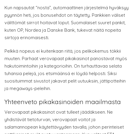
Kun napsautat “nosta”, automaattinen järjestelmä hyväksyy
pyynnön heti, jos bonusehdot on täytetty. Pankkien väliset
välittömät siirrot hoitavat loput. Suomalaiset suuret pankit,
kuten OP, Nordea ja Danske Bank, tukevat näitä nopeita
siirtoja erinomaisesti.
Pelkkä nopeus ei kuitenkaan riitä, jos pelikokemus tökkii
muuten. Parhaat verovapaat pikakasinot panostavat myös
hakutoimintoihin ja kategorioihin. On turhauttavaa selata
tuhansia pelejä, jos etsimäänsä ei löydä helposti. Siksi
suosituimmat sivustot jakavat pelit uutuuksiin, jättipotteihin
ja megaways-peleihin.
Yhteenveto pikakasinoiden maailmasta
Verovapaat pikakasinot ovat tulleet jäädäkseen. Ne
yhdistävät tietoturvan, verovapaat voitot ja
salamannopean käytettävyyden tavalla, johon perinteiset