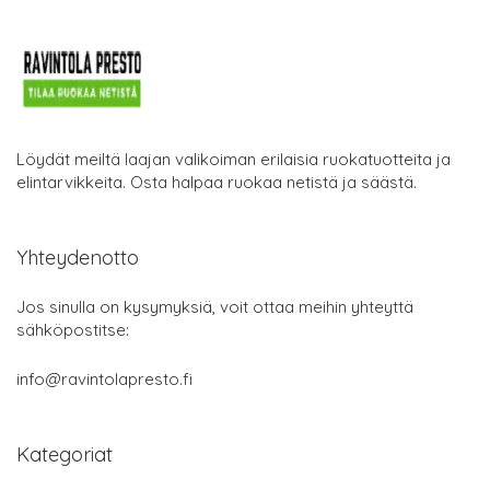
Löydät meiltä laajan valikoiman erilaisia ruokatuotteita ja
elintarvikkeita. Osta halpaa ruokaa netistä ja säästä.
Yhteydenotto
Jos sinulla on kysymyksiä, voit ottaa meihin yhteyttä
sähköpostitse:
info@ravintolapresto.fi
Kategoriat