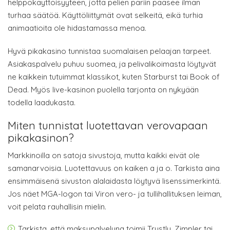
helppokäyttöisyyteen, jotta pelien pariin pääsee ilman
turhaa säätöä. Käyttöliittymät ovat selkeitä, eikä turhia
animaatioita ole hidastamassa menoa.
Hyvä pikakasino tunnistaa suomalaisen pelaajan tarpeet.
Asiakaspalvelu puhuu suomea, ja pelivalikoimasta löytyvät
ne kaikkein tutuimmat klassikot, kuten Starburst tai Book of
Dead. Myös live-kasinon puolella tarjonta on nykyään
todella laadukasta.
Miten tunnistat luotettavan verovapaan
pikakasinon?
Markkinoilla on satoja sivustoja, mutta kaikki eivät ole
samanarvoisia. Luotettavuus on kaiken a ja o. Tarkista aina
ensimmäisenä sivuston alalaidasta löytyvä lisenssimerkintä.
Jos näet MGA-logon tai Viron vero- ja tullihallituksen leiman,
voit pelata rauhallisin mielin.
Tarkista, että maksupalveluna toimii Trustly, Zimpler tai