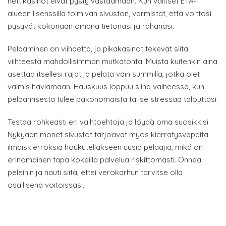
nettikasinot eivät pysty vastaamaan. Kun valitset ETA-
alueen lisenssillä toimivan sivuston, varmistat, että voittosi
pysyvät kokonaan omana tietonasi ja rahanasi.
Pelaaminen on viihdettä, ja pikakasinot tekevät siitä
viihteestä mahdollisimman mutkatonta. Muista kuitenkin aina
asettaa itsellesi rajat ja pelata vain summilla, jotka olet
valmis häviämään. Hauskuus loppuu siinä vaiheessa, kun
pelaamisesta tulee pakonomaista tai se stressaa talouttasi.
Testaa rohkeasti eri vaihtoehtoja ja löydä oma suosikkisi.
Nykyään monet sivustot tarjoavat myös kierrätysvapaita
ilmaiskierroksia houkutellakseen uusia pelaajia, mikä on
erinomainen tapa kokeilla palvelua riskittömästi. Onnea
peleihin ja nauti siitä, ettei verokarhun tarvitse olla
osallisena voitoissasi.