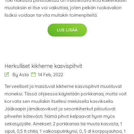
Toki hiuksista puhuttaessa on muistettava että kaikenlaisiin
muutoksiin ei itse voi vaikuttaa, joten pelkän ruokavalion
lisäksi voidaan tarvita muitakin toimenpiteitä.
LUE LISÄÄ
Herkulliset kikherne kasvispihvit
By Asta
14 Feb, 2022
Terveelliset ja maistuvat kikherne kasvispihvit muuntuvat
moneksi. Tässä ohjeessa käytetään porkkanaa, mutta voit
korvata sen muullakin itsellesi mieluisella kasviksella.
Jääkaapin jämäkasvikset ja sesonkiherkut piiloutuvat
pihveihin kätevästi. Nämä pihvit kelpaavat hyvin myös
sekasyöjälle. Ainekset: 2 porkkanaa tai muuta kasvista, 1
sipuli, 0,5 tl chiliä, 1 valkosipulinkynsi, 0, 5 dl korppujauhoa, 1