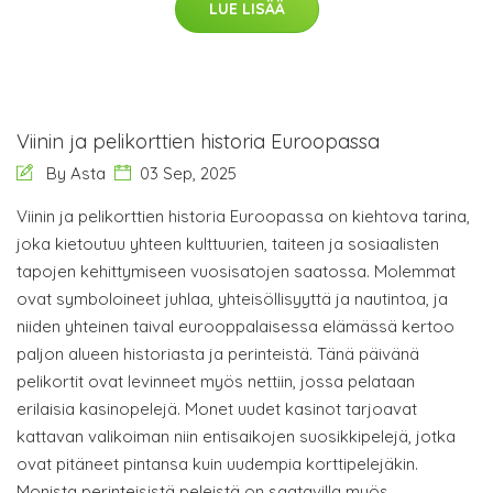
LUE LISÄÄ
Viinin ja pelikorttien historia Euroopassa
By Asta
03 Sep, 2025
Viinin ja pelikorttien historia Euroopassa on kiehtova tarina,
joka kietoutuu yhteen kulttuurien, taiteen ja sosiaalisten
tapojen kehittymiseen vuosisatojen saatossa. Molemmat
ovat symboloineet juhlaa, yhteisöllisyyttä ja nautintoa, ja
niiden yhteinen taival eurooppalaisessa elämässä kertoo
paljon alueen historiasta ja perinteistä. Tänä päivänä
pelikortit ovat levinneet myös nettiin, jossa pelataan
erilaisia kasinopelejä. Monet uudet kasinot tarjoavat
kattavan valikoiman niin entisaikojen suosikkipelejä, jotka
ovat pitäneet pintansa kuin uudempia korttipelejäkin.
Monista perinteisistä peleistä on saatavilla myös