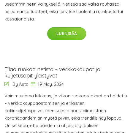
useammin netin välityksellä. Netissä saa valita rauhassa
haluamansa tuotteet, eikä tarvitse huolehtia ruuhkasta tai
kassajonoista.
LUE LISÄÄ
Tilaa ruokaa netistä – verkkokaupat ja
kuljetusäpit yleistyvät
By Asta
19 May, 2024
Vain muutama klikkaus, ja viikon ruokaostokset on hoidettu
– verkkokauppaostamisen ja erilaisten
kotiinkuljetuspalveluiden suosio nousi viimeistään
koronapandemian myötä pilviin, eikä trendille näy loppua.
On selkeää, että pandemia ohjasi digitaalisen
kaupankäynnin kehittymistä ja ihmisten kulutustottumuksia,