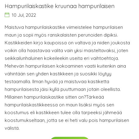
Hampurilaiskastike kruunaa hampurilaisen
10 Jul, 2022
Maistuva hampurilaiskastike viimeistelee hampurilaisen
maun ja sopii myös ranskalaisten perunoiden dipiksi.
Kastikkeiden kirjo kaupoissa on valtava ja niiden joukosta
voikin olla haastavaa valita vain yksi maisteltavaksi, joten
seikkailunhaluinen kokeileekin useita eri vaihtoehtoja.
Mehevän hampurilaisen kokoaminen vaatii kuitenkin aina
vähintään sen yhden kastikkeen ja suosikki löytyy
testaamalla. Ilman hyvää ja maistuvaa kastiketta
hampurilaisesta jäisi kyllä puuttumaan jotain oleellista.
Millainen hampurilaiskastike sitten on?Tärkeää
hampurilaiskastikkeessa on maun lisäksi myös sen
koostumus eli kastikkeen tulee olla tarpeeksi jähmeää
koostumukseltaan, jotta se ei heti valu pois hampurilaisen
välistä.