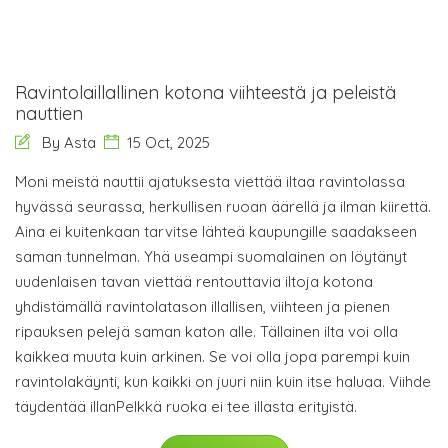
Ravintolaillallinen kotona viihteestä ja peleistä
nauttien
By Asta
15 Oct, 2025
Moni meistä nauttii ajatuksesta viettää iltaa ravintolassa
hyvässä seurassa, herkullisen ruoan äärellä ja ilman kiirettä.
Aina ei kuitenkaan tarvitse lähteä kaupungille saadakseen
saman tunnelman. Yhä useampi suomalainen on löytänyt
uudenlaisen tavan viettää rentouttavia iltoja kotona
yhdistämällä ravintolatason illallisen, viihteen ja pienen
ripauksen pelejä saman katon alle. Tällainen ilta voi olla
kaikkea muuta kuin arkinen. Se voi olla jopa parempi kuin
ravintolakäynti, kun kaikki on juuri niin kuin itse haluaa. Viihde
täydentää illanPelkkä ruoka ei tee illasta erityistä.