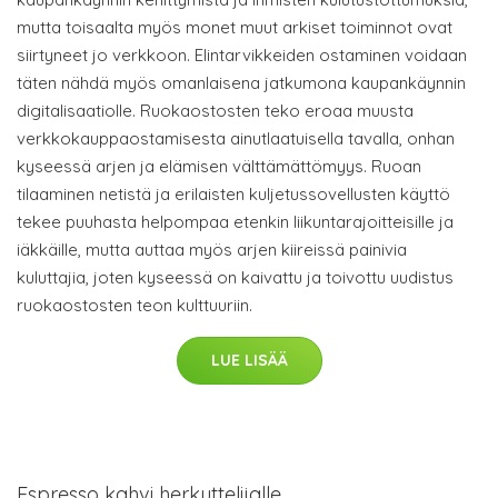
mutta toisaalta myös monet muut arkiset toiminnot ovat
siirtyneet jo verkkoon. Elintarvikkeiden ostaminen voidaan
täten nähdä myös omanlaisena jatkumona kaupankäynnin
digitalisaatiolle. Ruokaostosten teko eroaa muusta
verkkokauppaostamisesta ainutlaatuisella tavalla, onhan
kyseessä arjen ja elämisen välttämättömyys. Ruoan
tilaaminen netistä ja erilaisten kuljetussovellusten käyttö
tekee puuhasta helpompaa etenkin liikuntarajoitteisille ja
iäkkäille, mutta auttaa myös arjen kiireissä painivia
kuluttajia, joten kyseessä on kaivattu ja toivottu uudistus
ruokaostosten teon kulttuuriin.
LUE LISÄÄ
Espresso kahvi herkuttelijalle