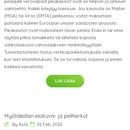
pelaajille verovapaat pikakasinot ovat se helpoin ja järkevin
vaihtoehto. Kaikki kiteytyy lisenssiin. Jos kasinolla on Maltan
(MGA) tai Viron (EMTA) pelilisenssi, voitot maksetaan
puhtaana käteen Euroopan unionin säädösten ansiosta.
Pikakasinot ovat mullistaneet tavan pelata. Enää ei tarvitse
täyttää pitkiä lomakkeita tai lähetellä kopioita
sähkölaskusta vahvistaakseen henkilöllisyyttään.
Tunnistautuminen hoituu verkkopankkitunnuksilla samalla,
kun teet ensitalletuksen. Se on turvallista, nopeaa ja ennen
kaikkea vaivatonta.
LUE LISÄÄ
Myöhäisillan elokuva- ja peliherkut
By Asta
02 Feb, 2026