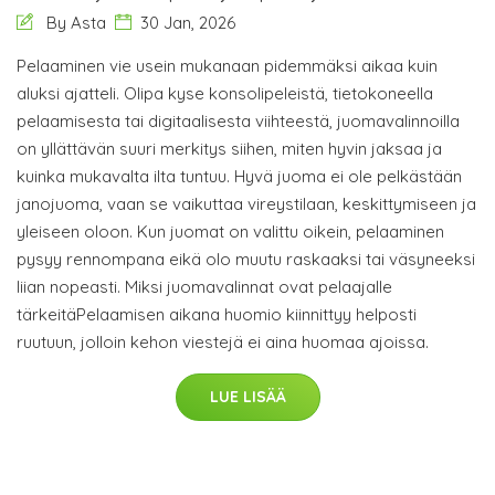
By Asta
30 Jan, 2026
Pelaaminen vie usein mukanaan pidemmäksi aikaa kuin
aluksi ajatteli. Olipa kyse konsolipeleistä, tietokoneella
pelaamisesta tai digitaalisesta viihteestä, juomavalinnoilla
on yllättävän suuri merkitys siihen, miten hyvin jaksaa ja
kuinka mukavalta ilta tuntuu. Hyvä juoma ei ole pelkästään
janojuoma, vaan se vaikuttaa vireystilaan, keskittymiseen ja
yleiseen oloon. Kun juomat on valittu oikein, pelaaminen
pysyy rennompana eikä olo muutu raskaaksi tai väsyneeksi
liian nopeasti. Miksi juomavalinnat ovat pelaajalle
tärkeitäPelaamisen aikana huomio kiinnittyy helposti
ruutuun, jolloin kehon viestejä ei aina huomaa ajoissa.
LUE LISÄÄ