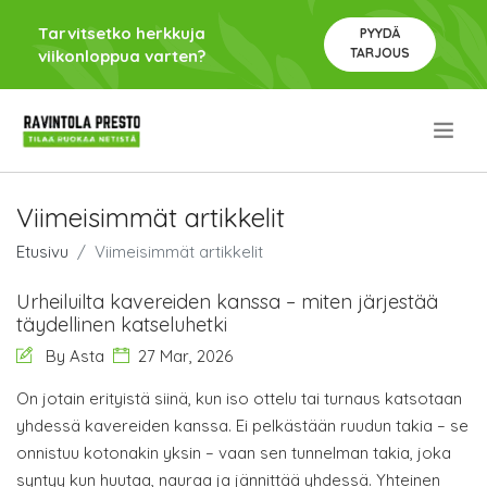
Tarvitsetko herkkuja
PYYDÄ
TARJOUS
viikonloppua varten?
.
Viimeisimmät artikkelit
Etusivu
Viimeisimmät artikkelit
Urheiluilta kavereiden kanssa – miten järjestää
täydellinen katseluhetki
By Asta
27 Mar, 2026
On jotain erityistä siinä, kun iso ottelu tai turnaus katsotaan
yhdessä kavereiden kanssa. Ei pelkästään ruudun takia – se
onnistuu kotonakin yksin – vaan sen tunnelman takia, joka
syntyy kun huutaa, nauraa ja jännittää yhdessä. Yhteinen