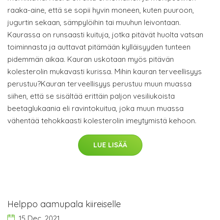
raaka-aine, että se sopii hyvin moneen, kuten puuroon,
jugurtin sekaan, sämpylöihin tai muuhun leivontaan.
Kaurassa on runsaasti kuituja, jotka pitävät huolta vatsan
toiminnasta ja auttavat pitämään kylläisyyden tunteen
pidemmän aikaa. Kauran uskotaan myös pitävän
kolesterolin mukavasti kurissa. Mihin kauran terveellisyys
perustuu?Kauran terveellisyys perustuu muun muassa
siihen, että se sisältää erittäin paljon vesiliukoista
beetaglukaania eli ravintokuitua, joka muun muassa
vähentää tehokkaasti kolesterolin imeytymistä kehoon.
LUE LISÄÄ
Helppo aamupala kiireiselle
15 Dec, 2021