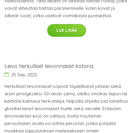
vaativuudesta. Tänä aikana on tärkeää välttää ruokia, jotka
voivat aiheuttaa haittaa paranemiselle, kuten kovat ja
sitkeät ruoat, jotka vaativat voimakasta pureskelua.
LUE LISÄÄ
Leivo herkulliset leivonnaiset kotona
25 Sep, 2022
Herkulliset leivonnaiset sopivat täydellisesti juhlaan sekä
arjen piristykseksi. On aivan sama, oletko innokas leipuri tai
keittiötä kaihtava herkuttelija, helpoilla ohjeilla saa loihdittua
yksinkertaiset leivonnaiset itselle sekä vieraille. Erilaisten
leivonnaisten kirjo on valtava, mutta muutaman
perusohjeen avulla voi loihtia perustan, jonka pohjalta
muokkaa lopputuloksen mieleisekseen omien