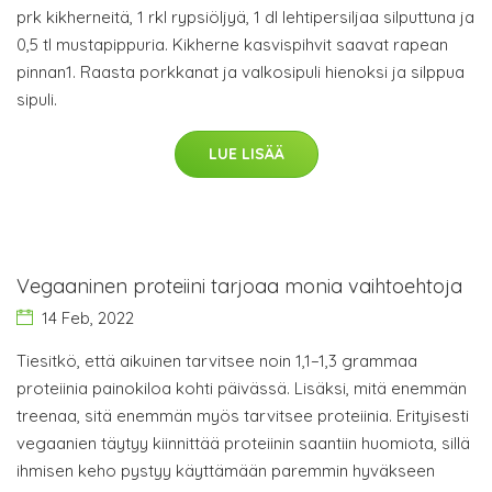
prk kikherneitä, 1 rkl rypsiöljyä, 1 dl lehtipersiljaa silputtuna ja
0,5 tl mustapippuria. Kikherne kasvispihvit saavat rapean
pinnan1. Raasta porkkanat ja valkosipuli hienoksi ja silppua
sipuli.
LUE LISÄÄ
Vegaaninen proteiini tarjoaa monia vaihtoehtoja
14 Feb, 2022
Tiesitkö, että aikuinen tarvitsee noin 1,1−1,3 grammaa
proteiinia painokiloa kohti päivässä. Lisäksi, mitä enemmän
treenaa, sitä enemmän myös tarvitsee proteiinia. Erityisesti
vegaanien täytyy kiinnittää proteiinin saantiin huomiota, sillä
ihmisen keho pystyy käyttämään paremmin hyväkseen