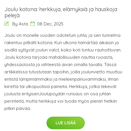
Joulu kotona: herkkuja, elämyksiä ja hauskoja
pelejä
By Asta
08 Dec, 2025
Joulu on monelle vuoden odotetuin juhla, ja sen tunnelma
rakentuu pitkälti kotona. Kun ulkona hämärtää aikaisin ja
sisällä syttyvät joulun valot, koko koti tuntuu rauhoittuvan.
Joulu kotona tarjoaa mahdollisuuden nauttia ruoasta,
yhdessäolosta ja viihteestä aivan omalla tavalla. Tässä
artikkelissa tutustutaan tapoihin, joilla joulunvietto muuttuu
entistä lämpimämmäksi ja mieleenpainuvammaksi, ilman
kiirettä tai ulkopuolisia paineita. Herkkuja, jotka tekevät
joulusta erityisenJoulupöydän runsaus on osa juhlan
perinteitä, mutta herkkuja voi tuoda myös pieniin hetkiin
pitkin päivää.
LUE LISÄÄ