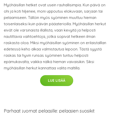
Myöhäisillan hetket ovat usein rauhallisimpia. Kun päivä on
ohi ja koti hiljenee, moni uppoutuu elokuvaan, sarjaan tai
pelaamiseen. Tällöin myös syöminen muuttuu hieman
toisenlaiseksi kuin päivän pääaterioilla. Myöhäisillan herkut
eivät ole varsinaista illallista, vaan kevyitä ja helposti
nautittavia vaihtoehtoja, jotka sopivat hetkeen ilman
raskasta oloa. Miksi myöhäisillan syöminen on erilaistaIllan
edetessä keho alkaa valmistautua lepoon. Tästä syystä
raskas tai hyvin runsas syöminen tuntuu helposti
epämukavalta, vaikka nälkä hieman vaivaisikin. Siksi
myöhäisillan herkut kannattaa valita maltilla.
LUE LISÄÄ
Parhaat juomat pelaajille: pelaajien suosikit