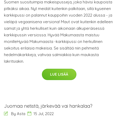
Suomen suosituimpia makeispusseja, joka hävisi kaupoista
pitkäksi aikaa. Nyt meidät kuitenkin palkitaan, sillä kyseinen
karkkipussi on palannut kauppoihin vuoden 2022 alussa - ja
vieläpä vegaanisena versiona! Maut ovat kuitenkin edelleen
samat ja yhtä herkulliset kuin aikoinaan alkuperäisessä
karkkipussin versiossa. Hyvää Makumaasta maistuu
monilleHyvää Makumaasta -karkkipussi on herkullinen
sekoitus erilaisia makeisia. Se sisältää niin pehmeitä
hedelmäkarkkeja, vahvaa salmiakkia kuin maukasta
lakritsiakin.
LUE LISÄÄ
Juomaa netistä, järkevää vai hankalaa?
By Asta
15 Jul, 2022