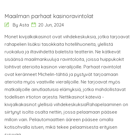
Maailman parhaat kasinoravintolat
By Asta
20 Jun, 2024
Monet kivijalkakasinot ovat viihdekeskuksia, jotka tarjoavat
rahapelien lisäksi tasokkaita hotellihuoneita, ylellistä
ruokailua ja iltaviihdettä baletista teatteriin. Ne kätkevät
sisäänsä maailmankuuluja ravintoloita, joissa huippukokit
loihtivat aterioita kasinon vierailijoille. Parhaat ravintolat
ovat keränneet Michelin-tähtiä ja pystyvät tarjoamaan
aterioita myös vaativille vierailijoille. Ne tarjoavat myös
matkailijoille ainutlaatuisia elämyksiä, jotka mahdollistavat
todellisen irtioton arjesta. Nettikasinot käteviä -
kivijalkakasinot ylellisiä viihdekeskuksiaRahapelaaminen on
siirtynyt isolta osalta nettiin, jossa pelaamaan pääsee
milloin vain. Peliautomaattien ääreen pääsee omalla
kotisohvalla istuen, mikä tekee pelaamisesta erityisen
sujuvaa.