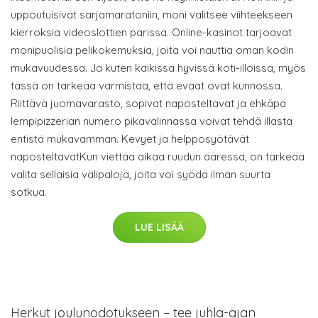
uppoutuisivat sarjamaratoniin, moni valitsee viihteekseen
kierroksia videoslottien parissa. Online-kasinot tarjoavat
monipuolisia pelikokemuksia, joita voi nauttia oman kodin
mukavuudessa. Ja kuten kaikissa hyvissä koti-illoissa, myös
tässä on tärkeää varmistaa, että eväät ovat kunnossa.
Riittävä juomavarasto, sopivat naposteltavat ja ehkäpä
lempipizzerian numero pikavalinnassa voivat tehdä illasta
entistä mukavamman. Kevyet ja helpposyötävät
naposteltavatKun viettää aikaa ruudun ääressä, on tärkeää
valita sellaisia välipaloja, joita voi syödä ilman suurta
sotkua.
LUE LISÄÄ
Herkut joulunodotukseen – tee juhla-ajan