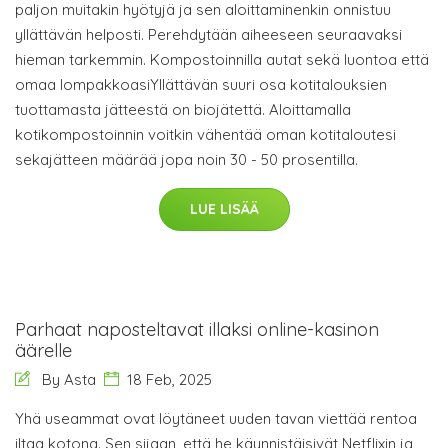
paljon muitakin hyötyjä ja sen aloittaminenkin onnistuu
yllättävän helposti. Perehdytään aiheeseen seuraavaksi
hieman tarkemmin. Kompostoinnilla autat sekä luontoa että
omaa lompakkoasiYllättävän suuri osa kotitalouksien
tuottamasta jätteestä on biojätettä. Aloittamalla
kotikompostoinnin voitkin vähentää oman kotitaloutesi
sekajätteen määrää jopa noin 30 - 50 prosentilla.
LUE LISÄÄ
Parhaat naposteltavat illaksi online-kasinon
äärelle
By Asta
18 Feb, 2025
Yhä useammat ovat löytäneet uuden tavan viettää rentoa
iltaa kotona. Sen sijaan, että he käynnistäisivät Netflixin ja