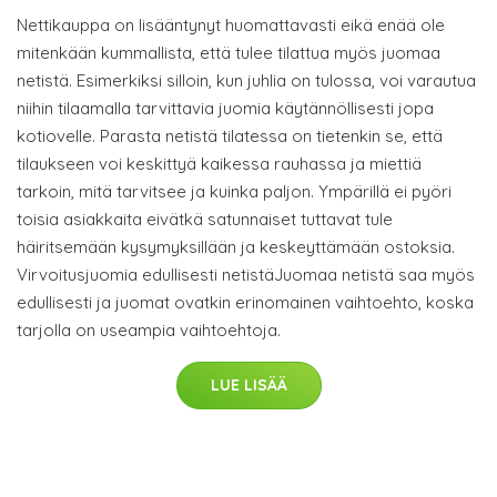
Nettikauppa on lisääntynyt huomattavasti eikä enää ole
mitenkään kummallista, että tulee tilattua myös juomaa
netistä. Esimerkiksi silloin, kun juhlia on tulossa, voi varautua
niihin tilaamalla tarvittavia juomia käytännöllisesti jopa
kotiovelle. Parasta netistä tilatessa on tietenkin se, että
tilaukseen voi keskittyä kaikessa rauhassa ja miettiä
tarkoin, mitä tarvitsee ja kuinka paljon. Ympärillä ei pyöri
toisia asiakkaita eivätkä satunnaiset tuttavat tule
häiritsemään kysymyksillään ja keskeyttämään ostoksia.
Virvoitusjuomia edullisesti netistäJuomaa netistä saa myös
edullisesti ja juomat ovatkin erinomainen vaihtoehto, koska
tarjolla on useampia vaihtoehtoja.
LUE LISÄÄ