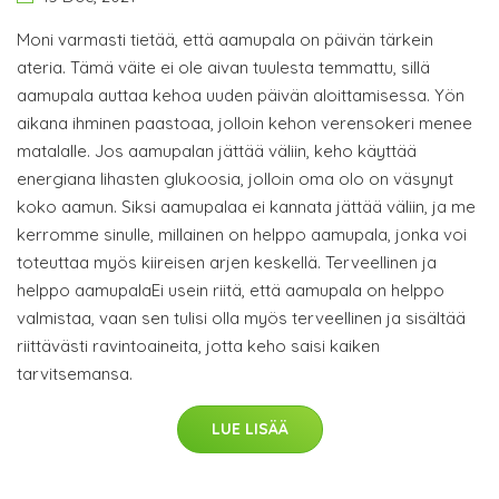
Moni varmasti tietää, että aamupala on päivän tärkein
ateria. Tämä väite ei ole aivan tuulesta temmattu, sillä
aamupala auttaa kehoa uuden päivän aloittamisessa. Yön
aikana ihminen paastoaa, jolloin kehon verensokeri menee
matalalle. Jos aamupalan jättää väliin, keho käyttää
energiana lihasten glukoosia, jolloin oma olo on väsynyt
koko aamun. Siksi aamupalaa ei kannata jättää väliin, ja me
kerromme sinulle, millainen on helppo aamupala, jonka voi
toteuttaa myös kiireisen arjen keskellä. Terveellinen ja
helppo aamupalaEi usein riitä, että aamupala on helppo
valmistaa, vaan sen tulisi olla myös terveellinen ja sisältää
riittävästi ravintoaineita, jotta keho saisi kaiken
tarvitsemansa.
LUE LISÄÄ