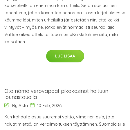
katseluhetki on enemmän kuin urheilu. Se on sosiaalinen
tapahtuma, johon kannattaa panostaa. Tässä kirjoituksessa
käymme läpi, miten urheiluilta järjestetään niin, että kaikki
viihtyvät – myös ne, jotka eivät normaalisti seuraa lajia.
Valitse oikea ottelu tai tapahtumaKaikki lähtee siitä, mitä
katsotaan.
LUE LISÄÄ
Ota nämä verovapaat pikakasinot haltuun
lounastauolla
By Asta
10 Feb, 2026
Kun kohdalle osuu suurempi voitto, viimeinen asia, jota
haluat miettiä, on veroilmoituksen täyttäminen. Suomalaisille