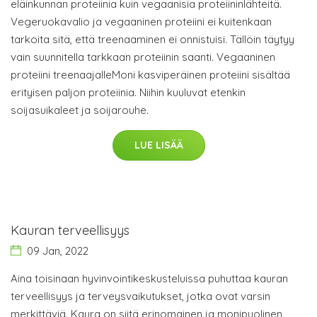
eläinkunnan proteiinia kuin vegaanisia proteiininlähteitä.
Vegeruokavalio ja vegaaninen proteiini ei kuitenkaan
tarkoita sitä, että treenaaminen ei onnistuisi. Tällöin täytyy
vain suunnitella tarkkaan proteiinin saanti. Vegaaninen
proteiini treenaajalleMoni kasviperäinen proteiini sisältää
erityisen paljon proteiinia. Niihin kuuluvat etenkin
soijasuikaleet ja soijarouhe.
LUE LISÄÄ
Kauran terveellisyys
09 Jan, 2022
Aina toisinaan hyvinvointikeskusteluissa puhuttaa kauran
terveellisyys ja terveysvaikutukset, jotka ovat varsin
merkittäviä. Kaura on siitä erinomainen ja monipuolinen