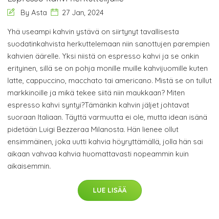
By Asta
27 Jan, 2024
Yhä useampi kahvin ystävä on siirtynyt tavallisesta
suodatinkahvista herkuttelemaan niin sanottujen parempien
kahvien äärelle. Yksi niistä on espresso kahvi ja se onkin
erityinen, sillä se on pohja monille muille kahvijuomille kuten
latte, cappuccino, macchato tai americano. Mistä se on tullut
markkinoille ja mikä tekee siitä niin maukkaan? Miten
espresso kahvi syntyi?Tämänkin kahvin jäljet johtavat
suoraan Italiaan. Täyttä varmuutta ei ole, mutta idean isänä
pidetään Luigi Bezzeraa Milanosta. Hän lienee ollut
ensimmäinen, joka uutti kahvia höyryttämällä, jolla hän sai
aikaan vahvaa kahvia huomattavasti nopeammin kuin
aikaisemmin.
LUE LISÄÄ