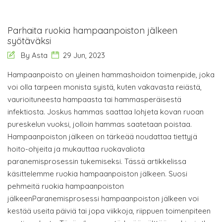
Parhaita ruokia hampaanpoiston jälkeen
syötäväksi
By Asta
29 Jun, 2023
Hampaanpoisto on yleinen hammashoidon toimenpide, joka
voi olla tarpeen monista syistä, kuten vakavasta reiästä,
vaurioituneesta hampaasta tai hammasperäisestä
infektiosta. Joskus hammas saattaa lohjeta kovan ruoan
pureskelun vuoksi, jolloin hammas saatetaan poistaa.
Hampaanpoiston jälkeen on tärkeää noudattaa tiettyjä
hoito-ohjeita ja mukauttaa ruokavaliota
paranemisprosessin tukemiseksi. Tässä artikkelissa
käsittelemme ruokia hampaanpoiston jälkeen. Suosi
pehmeitä ruokia hampaanpoiston
jälkeenParanemisprosessi hampaanpoiston jälkeen voi
kestää useita päiviä tai jopa viikkoja, riippuen toimenpiteen