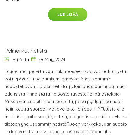
LUE LISÄÄ
Peliherkut netistä
By Asta
29 May, 2024
Täydellinen peli-ilta vaatii tilanteeseen sopivat herkut, joita
voi napostella pelaamisen lomassa. Yhä useammin
naposteltavaa tilataan netistä, jolloin päästään hyötymään
edullisista hinnoista ja helposta tavasta tehdä ostoksia.
Mitkä ovat suosituimpia tuotteita, jotka pystyy tilaamaan
netin kautta suoraan kotiovelle tai lähipostiin? Tutustu alla
tuotteisiin, joilla saa järjestettyä täydellisen peli-illan. Herkut
tilataan yhä useammin netistäRuoan verkkokaupan suosio
on kasvanut viime vuosina, ja ostokset tilataan yhä