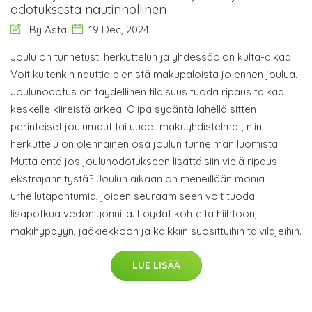
odotuksesta nautinnollinen
By Asta
19 Dec, 2024
Joulu on tunnetusti herkuttelun ja yhdessäolon kulta-aikaa.
Voit kuitenkin nauttia pienistä makupaloista jo ennen joulua.
Joulunodotus on täydellinen tilaisuus tuoda ripaus taikaa
keskelle kiireistä arkea. Olipa sydäntä lähellä sitten
perinteiset joulumaut tai uudet makuyhdistelmät, niin
herkuttelu on olennainen osa joulun tunnelman luomista.
Mutta entä jos joulunodotukseen lisättäisiin vielä ripaus
ekstrajännitystä? Joulun aikaan on meneillään monia
urheilutapahtumia, joiden seuraamiseen voit tuoda
lisäpotkua vedonlyönnillä. Löydät kohteita hiihtoon,
mäkihyppyyn, jääkiekkoon ja kaikkiin suosittuihin talvilajeihin.
LUE LISÄÄ