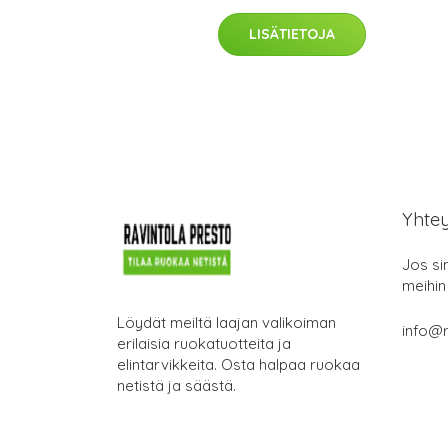
LISÄTIETOJA
Yhte
Jos si
meihin
Löydät meiltä laajan valikoiman
info@r
erilaisia ruokatuotteita ja
elintarvikkeita. Osta halpaa ruokaa
netistä ja säästä.