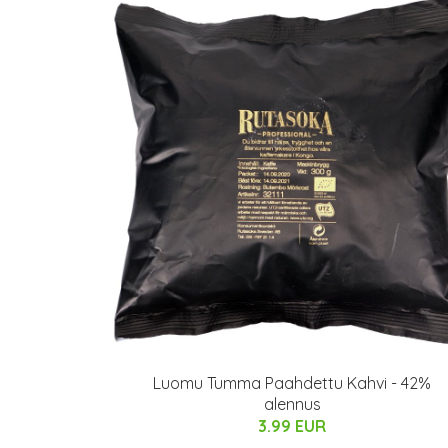
Luomu Tumma Paahdettu Kahvi - 42%
alennus
3.99 EUR