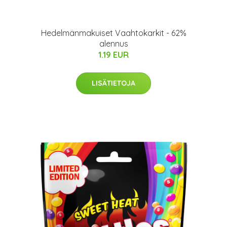
s
Hedelmänmakuiset Vaahtokarkit - 62%
alennus
1.19 EUR
LISÄTIETOJA