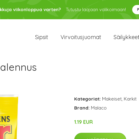
kkuja viikonloppua varten?
Tutustu laajaan valikoimaan!
Sipsit
Virvoitusjuomat
Säilykkee
 alennus
Kategoriat:
Makeiset
,
Karkit
Brand:
Malaco
1.19 EUR