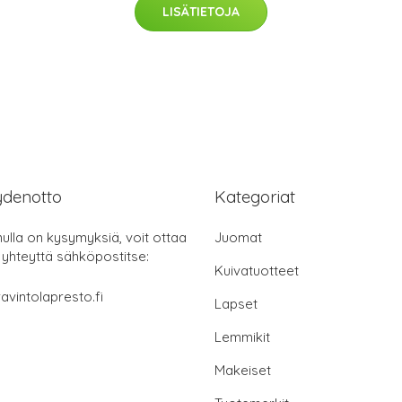
LISÄTIETOJA
ydenotto
Kategoriat
nulla on kysymyksiä, voit ottaa
Juomat
 yhteyttä sähköpostitse:
Kuivatuotteet
avintolapresto.fi
Lapset
Lemmikit
Makeiset