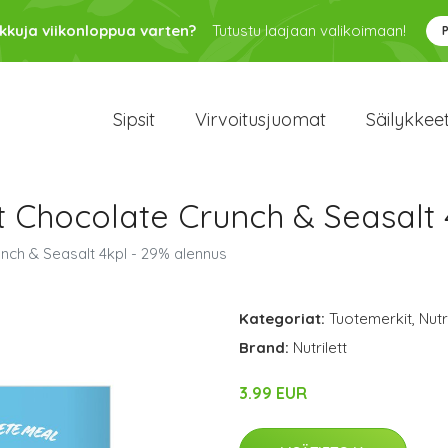
kkuja viikonloppua varten?
Tutustu laajaan valikoimaan!
Sipsit
Virvoitusjuomat
Säilykkee
 Chocolate Crunch & Seasalt 
nch & Seasalt 4kpl - 29% alennus
Kategoriat:
Tuotemerkit
,
Nutr
Brand:
Nutrilett
3.99 EUR