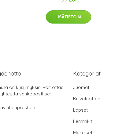
LISÄTIETOJA
ydenotto
Kategoriat
nulla on kysymyksiä, voit ottaa
Juomat
 yhteyttä sähköpostitse:
Kuivatuotteet
avintolapresto.fi
Lapset
Lemmikit
Makeiset