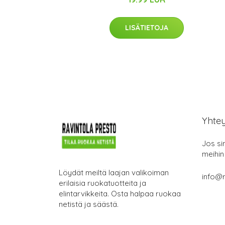
LISÄTIETOJA
Yhte
Jos si
meihin
Löydät meiltä laajan valikoiman
info@r
erilaisia ruokatuotteita ja
elintarvikkeita. Osta halpaa ruokaa
netistä ja säästä.