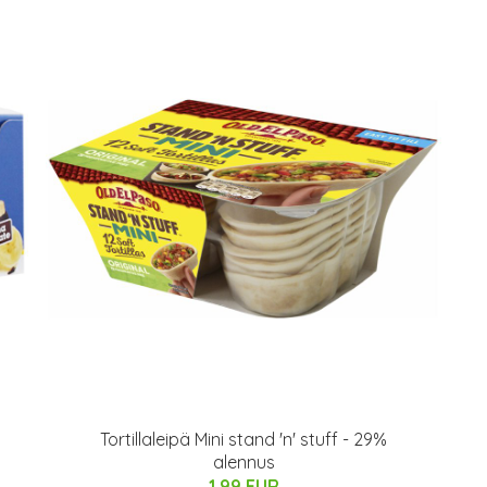
Tortillaleipä Mini stand 'n' stuff - 29%
alennus
1.99 EUR