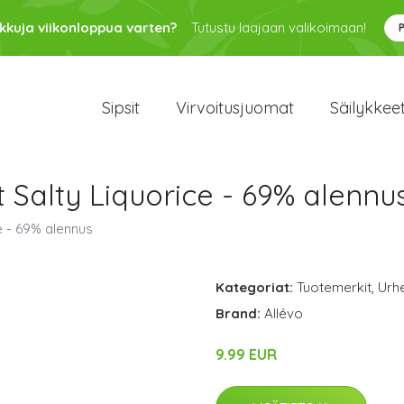
kkuja viikonloppua varten?
Tutustu laajaan valikoimaan!
Sipsit
Virvoitusjuomat
Säilykkee
 Salty Liquorice - 69% alennu
e - 69% alennus
Kategoriat:
Tuotemerkit
,
Urhe
Brand:
Allévo
9.99 EUR