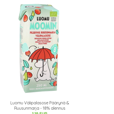
Luomu Välipalasose Päärynä &
Ruusunmarja - 18% alennus
1.19 EUR