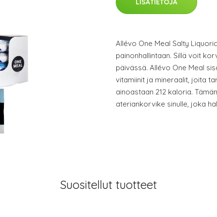
LISÄTIETOJA
Allévo One Meal Salty Liquori
painonhallintaan. Sillä voit ko
päivässä. Allévo One Meal sisä
vitamiinit ja mineraalit, joita 
ainoastaan 212 kaloria. Tämä
ateriankorvike sinulle, joka hal
Suositellut tuotteet