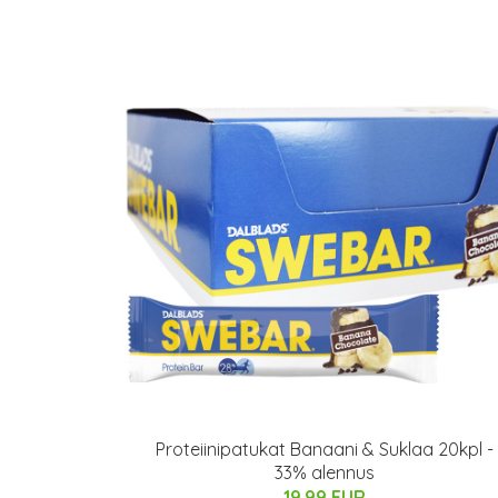
Proteiinipatukat Banaani & Suklaa 20kpl -
33% alennus
19.99 EUR