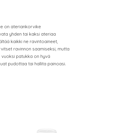
ce on ateriankorvike
rvata yhden tai kaksi ateriaa
ltää kaikki ne ravintoaineet,
tarvitset ravinnon saamiseksi, mutta
n vuoksi patukka on hyvä
uat pudottaa tai hallita painoasi.