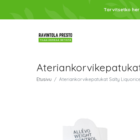
Tarvitsetko her
Ateriankorvikepatukat
Etusivu
Ateriankorvikepatukat Salty Liquoric