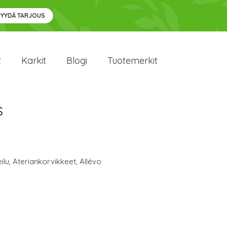
PYYDÄ TARJOUS
t
Karkit
Blogi
Tuotemerkit
s
ilu
,
Ateriankorvikkeet
,
Allévo