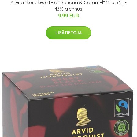
Ateriankorvikepirtelö "Banana & Caramel" 15 x 33g -
43% alennus
9.99 EUR
LISÄTIETOJA