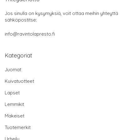
Jos sinulla on kysymyksiä, voit ottaa meihin yhteyttä
sähköpostitse:
info@ravintolapresto.fi
Kategoriat
Juomat
Kuivatuotteet
Lapset
Lemmikit
Makeiset
Tuotemerkit
Urheilu