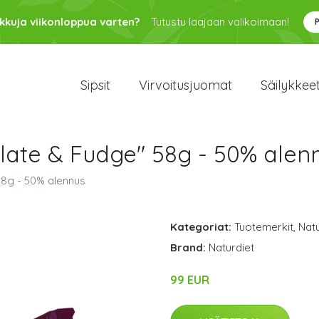
kkuja viikonloppua varten?
Tutustu laajaan valikoimaan!
Sipsit
Virvoitusjuomat
Säilykkee
late & Fudge" 58g - 50% alen
58g - 50% alennus
Kategoriat:
Tuotemerkit
,
Natu
Brand:
Naturdiet
99 EUR