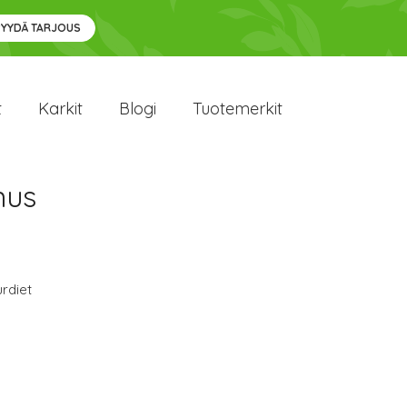
PYYDÄ TARJOUS
t
Karkit
Blogi
Tuotemerkit
nus
rdiet