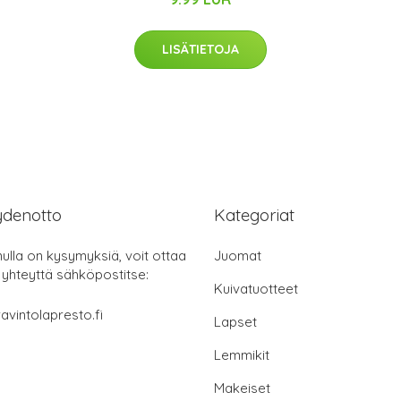
LISÄTIETOJA
ydenotto
Kategoriat
nulla on kysymyksiä, voit ottaa
Juomat
 yhteyttä sähköpostitse:
Kuivatuotteet
avintolapresto.fi
Lapset
Lemmikit
Makeiset