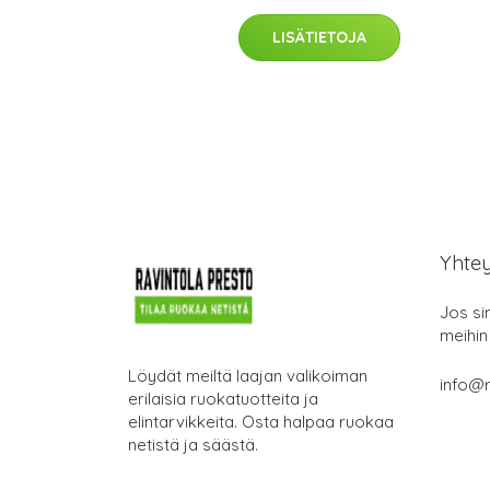
LISÄTIETOJA
Yhte
Jos si
meihin
Löydät meiltä laajan valikoiman
info@r
erilaisia ruokatuotteita ja
elintarvikkeita. Osta halpaa ruokaa
netistä ja säästä.