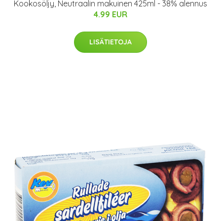
Kookosöljy, Neutraalin makuinen 425ml - 38% alennus
4.99 EUR
LISÄTIETOJA