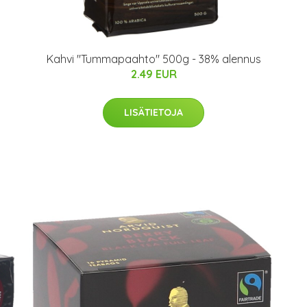
Kahvi "Tummapaahto" 500g - 38% alennus
2.49 EUR
LISÄTIETOJA