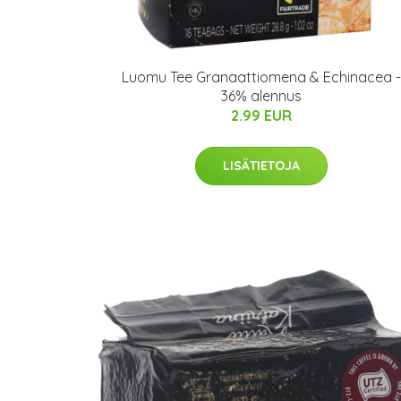
Luomu Tee Granaattiomena & Echinacea -
36% alennus
2.99 EUR
LISÄTIETOJA