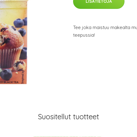
LISÄTIETOJA
Tee joka maistuu makealta mus
teepussia!
Suositellut tuotteet