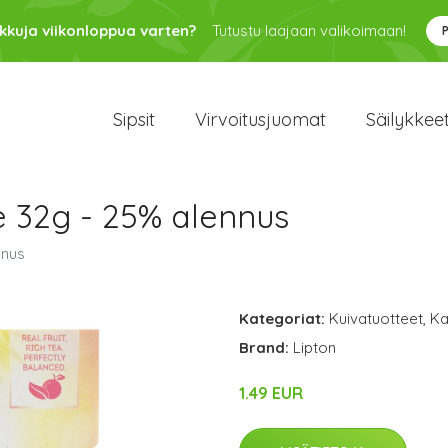
kkuja viikonloppua varten?
Tutustu laajaan valikoimaan!
Sipsit
Virvoitusjuomat
Säilykkee
e 32g - 25% alennus
nnus
Kategoriat:
Kuivatuotteet
,
Ka
Brand:
Lipton
1.49 EUR