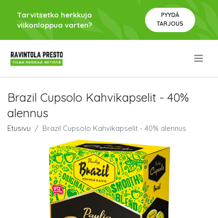
Tarvitsetko herkkuja
PYYDÄ
TARJOUS
viikonloppua varten?
.
Brazil Cupsolo Kahvikapselit - 40%
alennus
Etusivu
Brazil Cupsolo Kahvikapselit - 40% alennus