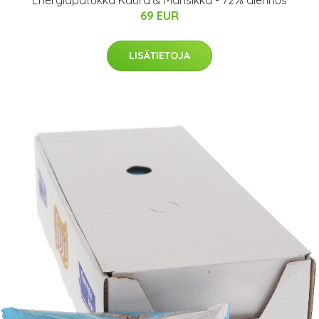
Energiapatukka Kaura & Mansikka - 72% alennus
69 EUR
LISÄTIETOJA