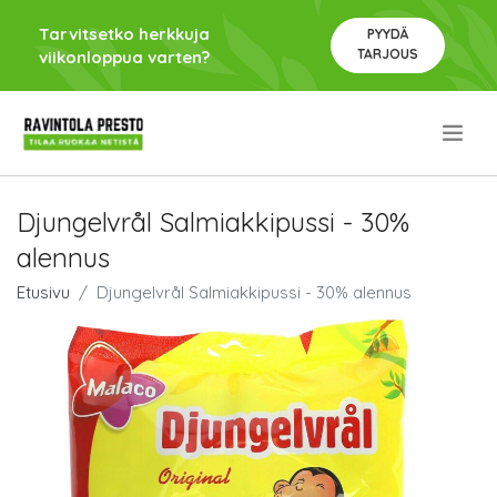
Tarvitsetko herkkuja
PYYDÄ
TARJOUS
viikonloppua varten?
.
Djungelvrål Salmiakkipussi - 30%
alennus
Etusivu
Djungelvrål Salmiakkipussi - 30% alennus