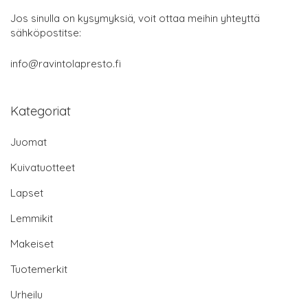
Jos sinulla on kysymyksiä, voit ottaa meihin yhteyttä
sähköpostitse:
info@ravintolapresto.fi
Kategoriat
Juomat
Kuivatuotteet
Lapset
Lemmikit
Makeiset
Tuotemerkit
Urheilu