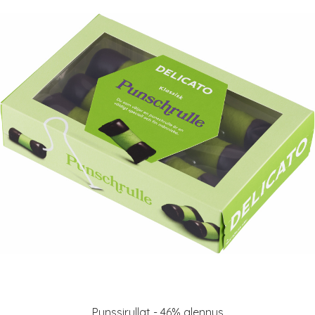
Punssirullat - 46% alennus