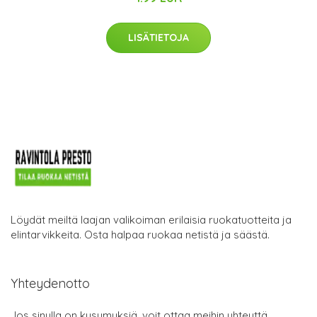
LISÄTIETOJA
Löydät meiltä laajan valikoiman erilaisia ruokatuotteita ja
elintarvikkeita. Osta halpaa ruokaa netistä ja säästä.
Yhteydenotto
Jos sinulla on kysymyksiä, voit ottaa meihin yhteyttä