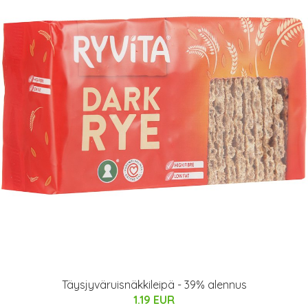
Täysjyväruisnäkkileipä - 39% alennus
1.19 EUR