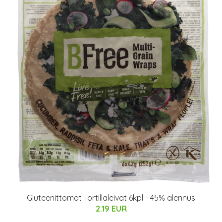
Gluteenittomat Tortillaleivät 6kpl - 45% alennus
2.19 EUR