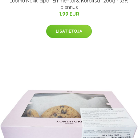
Luomu Näkkileipä "Emmental & Kurpitsa" 200g - 33%
alennus
1.99 EUR
LISÄTIETOJA