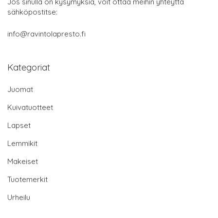
Jos sinulla on kysymyksiä, voit ottaa meihin yhteyttä
sähköpostitse:
info@ravintolapresto.fi
Kategoriat
Juomat
Kuivatuotteet
Lapset
Lemmikit
Makeiset
Tuotemerkit
Urheilu