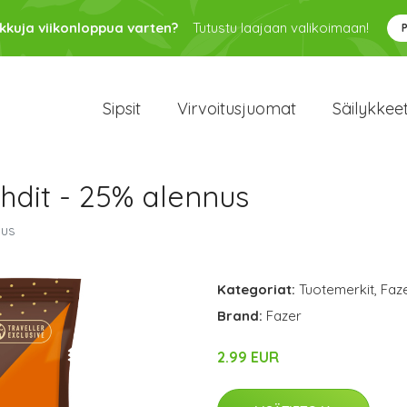
kkuja viikonloppua varten?
Tutustu laajaan valikoimaan!
Sipsit
Virvoitusjuomat
Säilykkee
hdit - 25% alennus
nus
Kategoriat:
Tuotemerkit
,
Faz
Brand:
Fazer
2.99 EUR