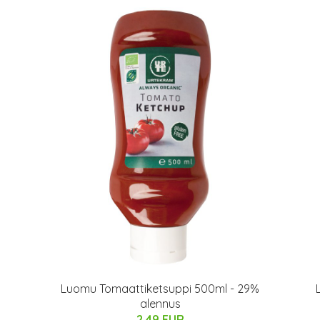
Luomu Tomaattiketsuppi 500ml - 29%
alennus
2.49 EUR