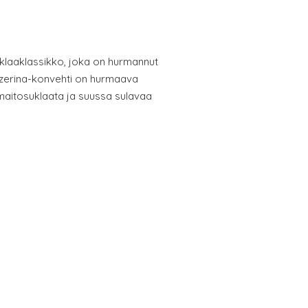
uklaaklassikko, joka on hurmannut
azerina-konvehti on hurmaava
aitosuklaata ja suussa sulavaa