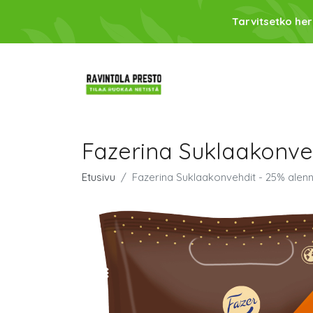
Tarvitsetko her
Fazerina Suklaakonve
Etusivu
Fazerina Suklaakonvehdit - 25% alen