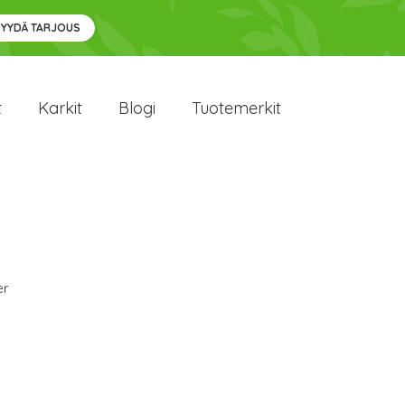
PYYDÄ TARJOUS
t
Karkit
Blogi
Tuotemerkit
er