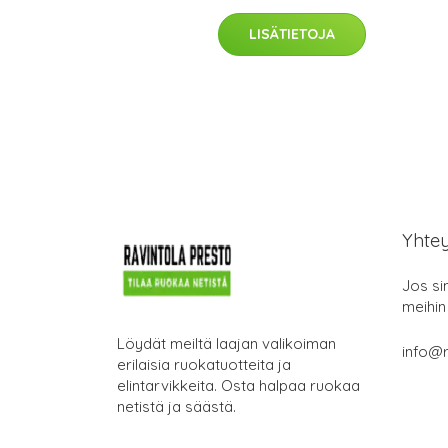
LISÄTIETOJA
Yhte
Jos si
meihin
Löydät meiltä laajan valikoiman
info@r
erilaisia ruokatuotteita ja
elintarvikkeita. Osta halpaa ruokaa
netistä ja säästä.