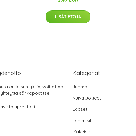
LISÄTIETOJA
ydenotto
Kategoriat
nulla on kysymyksiä, voit ottaa
Juomat
 yhteyttä sähköpostitse:
Kuivatuotteet
avintolapresto.fi
Lapset
Lemmikit
Makeiset