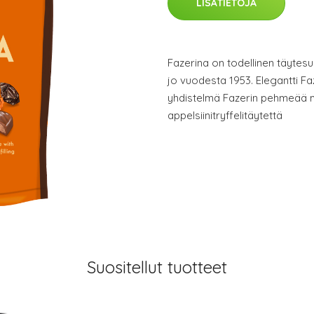
LISÄTIETOJA
Fazerina on todellinen täytes
jo vuodesta 1953. Elegantti F
yhdistelmä Fazerin pehmeää m
appelsiinitryffelitäytettä
Suositellut tuotteet