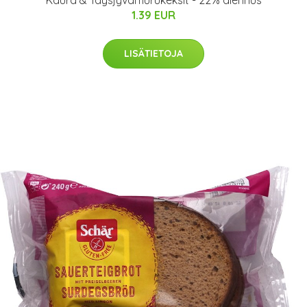
Kaura & Täysjyvämurukeksit - 22% alennus
1.39 EUR
LISÄTIETOJA