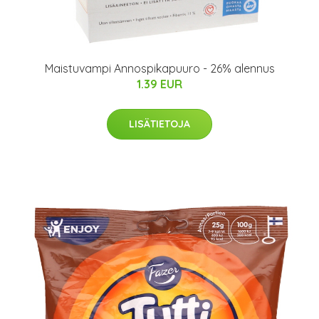
Maistuvampi Annospikapuuro - 26% alennus
1.39 EUR
LISÄTIETOJA