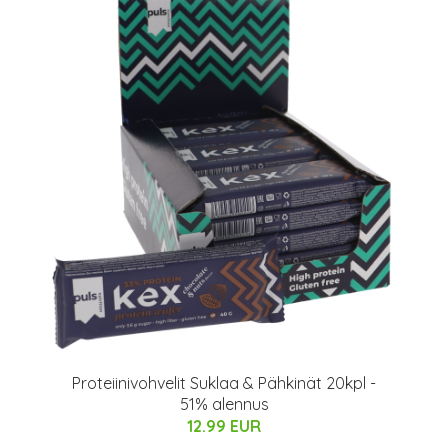
Proteiinivohvelit Suklaa & Pähkinät 20kpl -
51% alennus
12.99 EUR