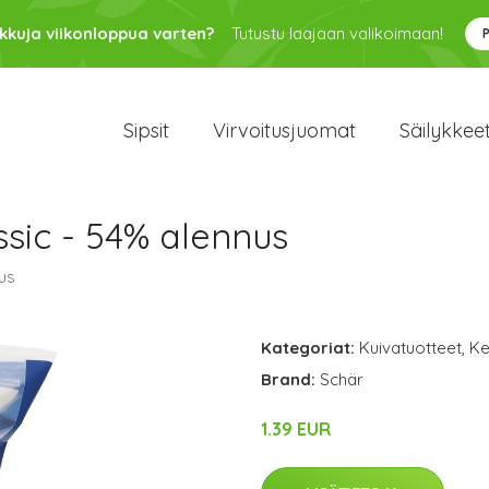
kkuja viikonloppua varten?
Tutustu laajaan valikoimaan!
Sipsit
Virvoitusjuomat
Säilykkee
ssic - 54% alennus
us
Kategoriat:
Kuivatuotteet
,
Ke
Brand:
Schär
1.39 EUR