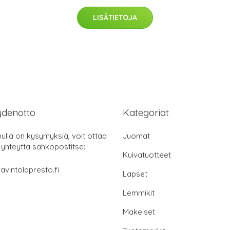
LISÄTIETOJA
ydenotto
Kategoriat
nulla on kysymyksiä, voit ottaa
Juomat
 yhteyttä sähköpostitse:
Kuivatuotteet
avintolapresto.fi
Lapset
Lemmikit
Makeiset