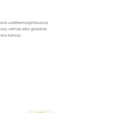
ässä uudelleensuljettavassa
osia, vehnää eikä gluteenia.
stesi kanssa.