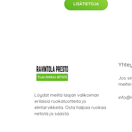
LISÄTIETOJA
Yhte
Jos si
meihin
Löydät meiltä laajan valikoiman
info@r
erilaisia ruokatuotteita ja
elintarvikkeita. Osta halpaa ruokaa
netistä ja säästä.