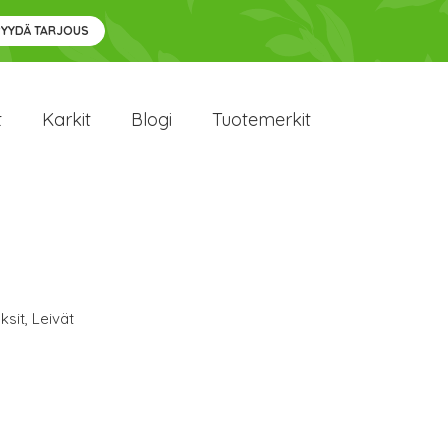
PYYDÄ TARJOUS
t
Karkit
Blogi
Tuotemerkit
ksit
,
Leivät