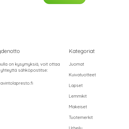
ydenotto
Kategoriat
nulla on kysymyksiä, voit ottaa
Juomat
 yhteyttä sähköpostitse:
Kuivatuotteet
avintolapresto.fi
Lapset
Lemmikit
Makeiset
Tuotemerkit
Urheilu