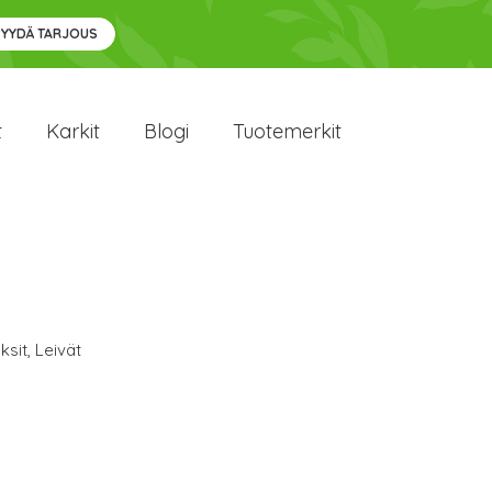
PYYDÄ TARJOUS
t
Karkit
Blogi
Tuotemerkit
ksit
,
Leivät