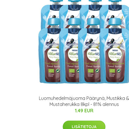
Luomuhedelmäjuoma Päärynä, Mustikka 
Mustaherukka 8kpl - 81% alennus
1.49 EUR
LISÄTIETOJA