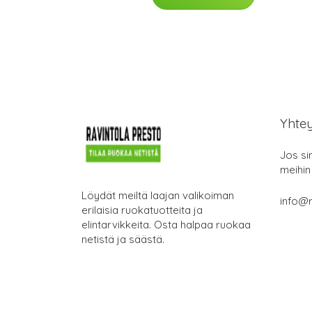
Yhte
Jos si
meihin
Löydät meiltä laajan valikoiman
info@r
erilaisia ruokatuotteita ja
elintarvikkeita. Osta halpaa ruokaa
netistä ja säästä.