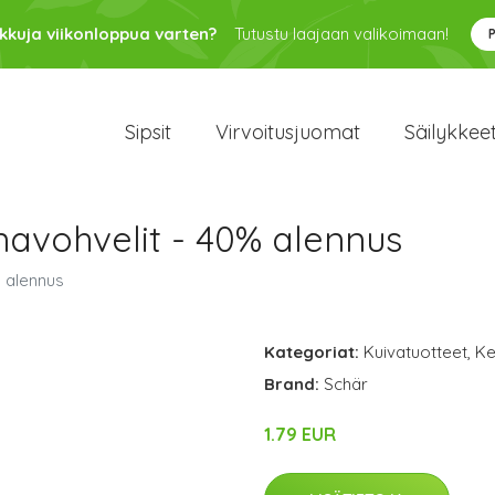
kkuja viikonloppua varten?
Tutustu laajaan valikoimaan!
Sipsit
Virvoitusjuomat
Säilykkee
navohvelit - 40% alennus
% alennus
Kategoriat:
Kuivatuotteet
,
Ke
Brand:
Schär
1.79 EUR