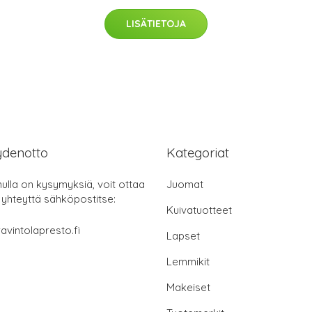
LISÄTIETOJA
ydenotto
Kategoriat
nulla on kysymyksiä, voit ottaa
Juomat
 yhteyttä sähköpostitse:
Kuivatuotteet
avintolapresto.fi
Lapset
Lemmikit
Makeiset