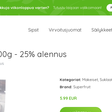
kkuja viikonloppua varten?
Tutustu laajaan valikoimaan!
Sipsit
Virvoitusjuomat
Säilykkee
00g - 25% alennus
nus
Kategoriat:
Makeiset
,
Suklaa
Brand:
Superfruit
5.99 EUR