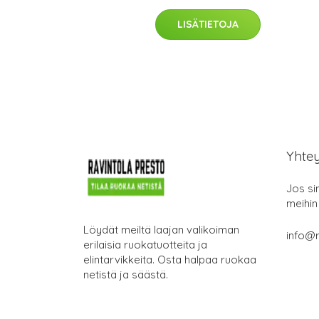
LISÄTIETOJA
Yhte
Jos si
meihin
Löydät meiltä laajan valikoiman
info@r
erilaisia ruokatuotteita ja
elintarvikkeita. Osta halpaa ruokaa
netistä ja säästä.