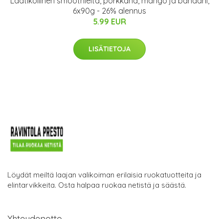
Laatikollinen smoothieita, porkkana, mango ja banaani,
6x90g - 26% alennus
5.99 EUR
LISÄTIETOJA
Löydät meiltä laajan valikoiman erilaisia ruokatuotteita ja
elintarvikkeita. Osta halpaa ruokaa netistä ja säästä.
Yhteydenotto