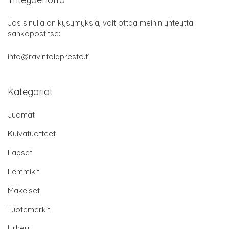
Jos sinulla on kysymyksiä, voit ottaa meihin yhteyttä
sähköpostitse:
info@ravintolapresto.fi
Kategoriat
Juomat
Kuivatuotteet
Lapset
Lemmikit
Makeiset
Tuotemerkit
Urheilu