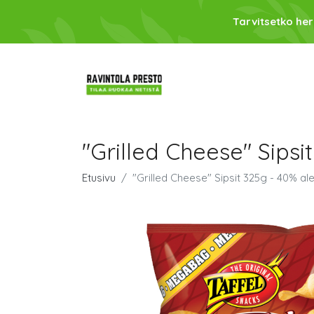
Tarvitsetko her
"Grilled Cheese" Sipsi
Etusivu
"Grilled Cheese" Sipsit 325g - 40% al