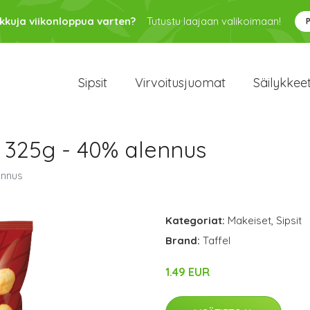
kkuja viikonloppua varten?
Tutustu laajaan valikoimaan!
Sipsit
Virvoitusjuomat
Säilykkee
t 325g - 40% alennus
ennus
Kategoriat:
Makeiset
,
Sipsit
Brand:
Taffel
1.49 EUR