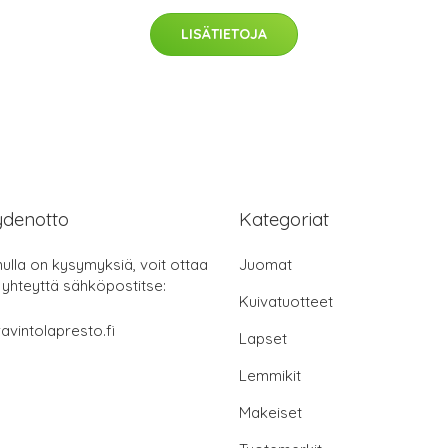
LISÄTIETOJA
ydenotto
Kategoriat
nulla on kysymyksiä, voit ottaa
Juomat
 yhteyttä sähköpostitse:
Kuivatuotteet
avintolapresto.fi
Lapset
Lemmikit
Makeiset