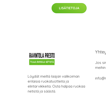
LISÄTIETOJA
Yhte
Jos si
meihin
Löydät meiltä laajan valikoiman
info@r
erilaisia ruokatuotteita ja
elintarvikkeita. Osta halpaa ruokaa
netistä ja säästä.