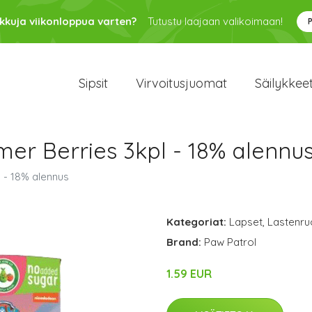
kkuja viikonloppua varten?
Tutustu laajaan valikoimaan!
Sipsit
Virvoitusjuomat
Säilykkee
r Berries 3kpl - 18% alennu
- 18% alennus
Kategoriat:
Lapset
,
Lastenru
Brand:
Paw Patrol
1.59 EUR