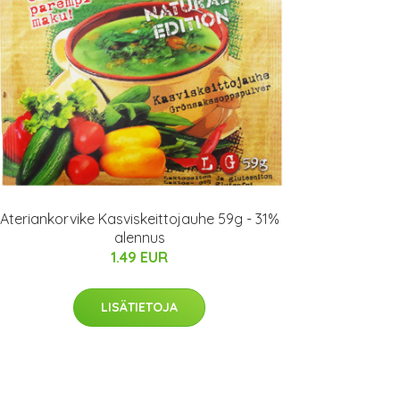
Ateriankorvike Kasviskeittojauhe 59g - 31%
alennus
1.49 EUR
LISÄTIETOJA