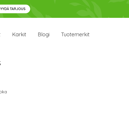
PYYDÄ TARJOUS
t
Karkit
Blogi
Tuotemerkit
s
oka