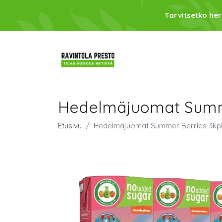
Tarvitsetko her
Hedelmäjuomat Summe
Etusivu
Hedelmäjuomat Summer Berries 3kpl 