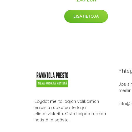
LISÄTIETOJA
Yhte
Jos si
meihin
Löydät meiltä laajan valikoiman
info@r
erilaisia ruokatuotteita ja
elintarvikkeita. Osta halpaa ruokaa
netistä ja säästä.