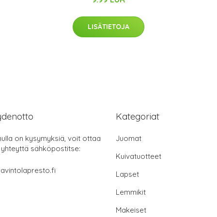
LISÄTIETOJA
ydenotto
Kategoriat
nulla on kysymyksiä, voit ottaa
Juomat
 yhteyttä sähköpostitse:
Kuivatuotteet
avintolapresto.fi
Lapset
Lemmikit
Makeiset