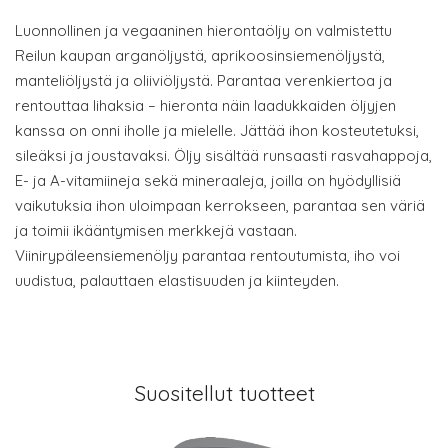
Luonnollinen ja vegaaninen hierontaöljy on valmistettu
Reilun kaupan arganöljystä, aprikoosinsiemenöljystä,
manteliöljystä ja oliiviöljystä. Parantaa verenkiertoa ja
rentouttaa lihaksia – hieronta näin laadukkaiden öljyjen
kanssa on onni iholle ja mielelle. Jättää ihon kosteutetuksi,
sileäksi ja joustavaksi. Öljy sisältää runsaasti rasvahappoja,
E- ja A-vitamiineja sekä mineraaleja, joilla on hyödyllisiä
vaikutuksia ihon uloimpaan kerrokseen, parantaa sen väriä
ja toimii ikääntymisen merkkejä vastaan.
Viinirypäleensiemenöljy parantaa rentoutumista, iho voi
uudistua, palauttaen elastisuuden ja kiinteyden.
Suositellut tuotteet