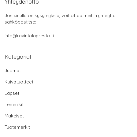
Yhteydenotto
Jos sinulla on kysymyksiä, voit ottaa meihin yhteyttä
sähköpostitse:
info@ravintolapresto.fi
Kategoriat
Juomat
Kuivatuotteet
Lapset
Lemmikit
Makeiset
Tuotemerkit