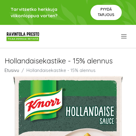
Tarvitsetko herkkuja
PYYDÄ
TARJOUS
viikonloppua varten?
.
Hollandaisekastike - 15% alennus
Etusivu
Hollandaisekastike - 15% alennus