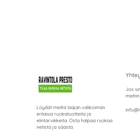
Yhte
Jos si
meihin
Löydät meiltä laajan valikoiman
info@r
erilaisia ruokatuotteita ja
elintarvikkeita. Osta halpaa ruokaa
netistä ja säästä.