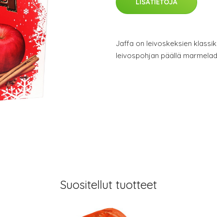
LISÄTIETOJA
Jaffa on leivoskeksien klass
leivospohjan päällä marmeladi
Suositellut tuotteet