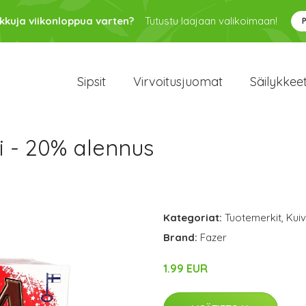
kkuja viikonloppua varten?
Tutustu laajaan valikoimaan!
Sipsit
Virvoitusjuomat
Säilykkee
 - 20% alennus
Kategoriat:
Tuotemerkit
,
Kuiv
Brand:
Fazer
1.99 EUR