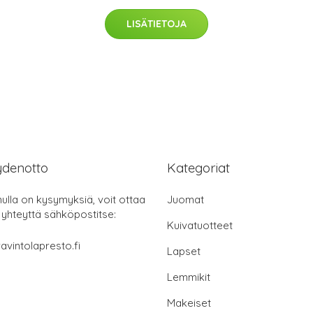
LISÄTIETOJA
ydenotto
Kategoriat
nulla on kysymyksiä, voit ottaa
Juomat
 yhteyttä sähköpostitse:
Kuivatuotteet
avintolapresto.fi
Lapset
Lemmikit
Makeiset