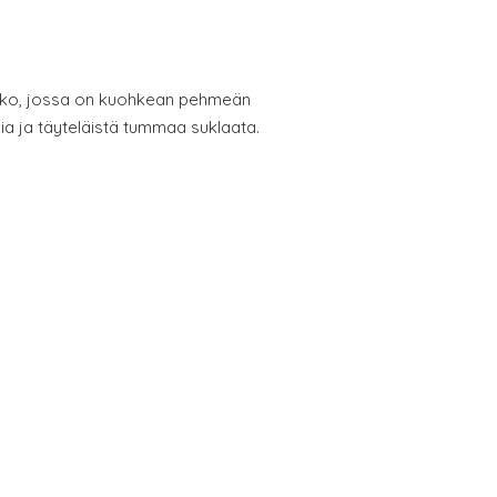
ikko, jossa on kuohkean pehmeän
a ja täyteläistä tummaa suklaata.