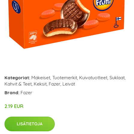
Kategoriat:
Makeiset
,
Tuotemerkit
,
Kuivatuotteet
,
Suklaat
,
Kahvit & Teet
,
Keksit
,
Fazer
,
Leivät
Brand:
Fazer
2.19 EUR
LISÄTIETOJA