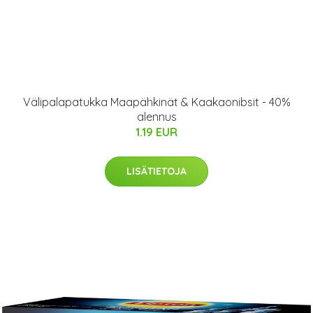
Välipalapatukka Maapähkinät & Kaakaonibsit - 40%
alennus
1.19 EUR
LISÄTIETOJA