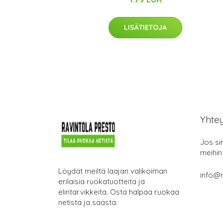
LISÄTIETOJA
Yhte
Jos si
meihin
Löydät meiltä laajan valikoiman
info@r
erilaisia ruokatuotteita ja
elintarvikkeita. Osta halpaa ruokaa
netistä ja säästä.