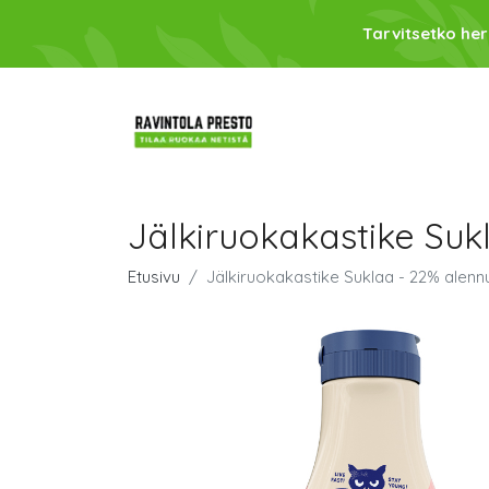
Tarvitsetko her
Jälkiruokakastike Suk
Etusivu
Jälkiruokakastike Suklaa - 22% alenn