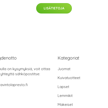
LISÄTIETOJA
ydenotto
Kategoriat
nulla on kysymyksiä, voit ottaa
Juomat
 yhteyttä sähköpostitse:
Kuivatuotteet
avintolapresto.fi
Lapset
Lemmikit
Makeiset