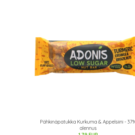
Pähkinäpatukka Kurkuma & Appelsiini - 37
alennus
1.79 EUR