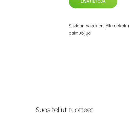
LISÄTIETOJA
Suklaanmakuinen jälkiruokakasti
palmuöljyä.
Suositellut tuotteet