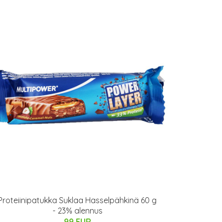
Proteiinipatukka Suklaa Hasselpähkinä 60 g
- 23% alennus
99 EUR