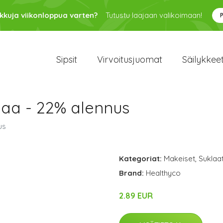
kkuja viikonloppua varten?
Tutustu laajaan valikoimaan!
Sipsit
Virvoitusjuomat
Säilykkee
laa - 22% alennus
us
Kategoriat:
Makeiset
,
Suklaa
Brand:
Healthyco
2.89 EUR