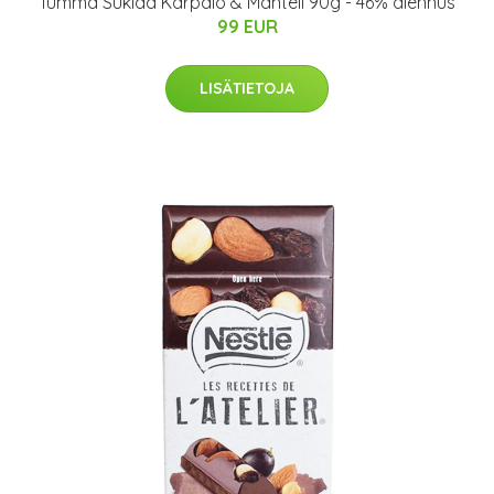
Tumma Suklaa Karpalo & Manteli 90g - 46% alennus
99 EUR
LISÄTIETOJA