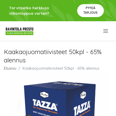
Tarvitsetko herkkuja
PYYDÄ
TARJOUS
viikonloppua varten?
.
Kaakaojuomatiivisteet 50kpl - 65%
alennus
Etusivu
Kaakaojuomatiivisteet 50kpl - 65% alennus