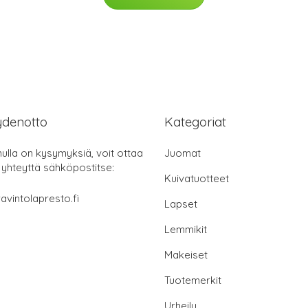
ydenotto
Kategoriat
nulla on kysymyksiä, voit ottaa
Juomat
 yhteyttä sähköpostitse:
Kuivatuotteet
avintolapresto.fi
Lapset
Lemmikit
Makeiset
Tuotemerkit
Urheilu