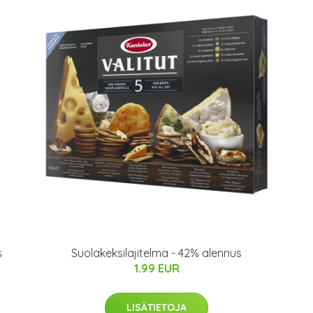
s
Suolakeksilajitelma - 42% alennus
1.99 EUR
LISÄTIETOJA