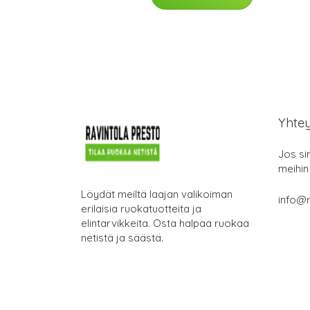
Yhte
Jos si
meihin
Löydät meiltä laajan valikoiman
info@r
erilaisia ruokatuotteita ja
elintarvikkeita. Osta halpaa ruokaa
netistä ja säästä.