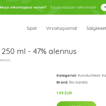
kkuja viikonloppua varten?
Tutustu laajaan valikoimaan!
Sipsit
Virvoitusjuomat
Säilykkee
" 250 ml - 47% alennus
alennus
Kategoriat:
Kuivatuotteet
,
Ka
Brand:
Bio bandits
1.99 EUR