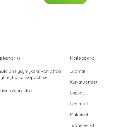
ydenotto
Kategoriat
nulla on kysymyksiä, voit ottaa
Juomat
 yhteyttä sähköpostitse:
Kuivatuotteet
avintolapresto.fi
Lapset
Lemmikit
Makeiset
Tuotemerkit