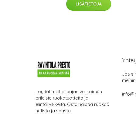
LISÄTIETOJA
Yhte
Jos si
meihin
Löydät meiltä laajan valikoiman
info@r
erilaisia ruokatuotteita ja
elintarvikkeita. Osta halpaa ruokaa
netistä ja säästä.