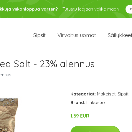
kkuja viikonloppua varten?
Tutustu laajaan valikoimaan!
Sipsit
Virvoitusjuomat
Säilykkee
ea Salt - 23% alennus
lennus
Kategoriat:
Makeiset
,
Sipsit
Brand:
Linkosuo
1.69 EUR