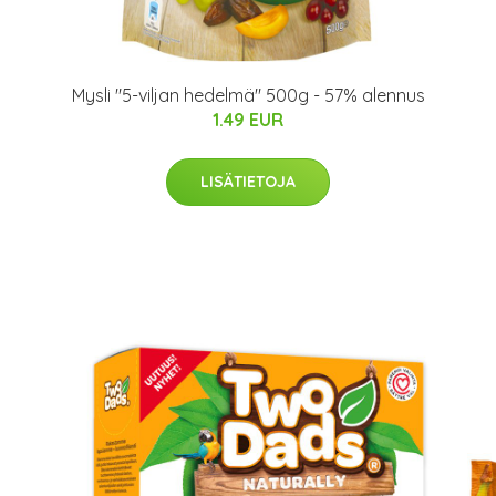
Mysli "5-viljan hedelmä" 500g - 57% alennus
1.49 EUR
LISÄTIETOJA