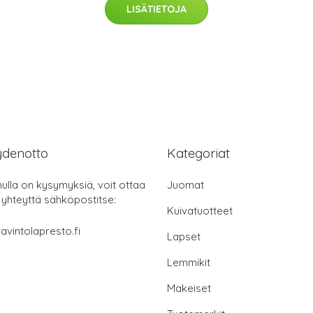
LISÄTIETOJA
ydenotto
Kategoriat
nulla on kysymyksiä, voit ottaa
Juomat
 yhteyttä sähköpostitse:
Kuivatuotteet
avintolapresto.fi
Lapset
Lemmikit
Makeiset