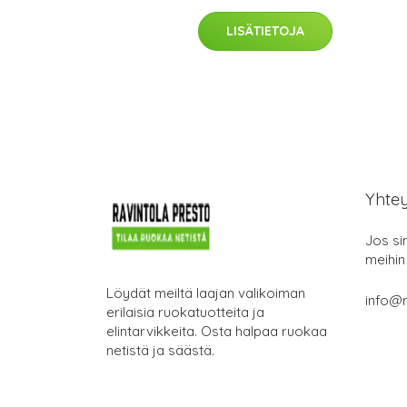
LISÄTIETOJA
Yhte
Jos si
meihin
Löydät meiltä laajan valikoiman
info@r
erilaisia ruokatuotteita ja
elintarvikkeita. Osta halpaa ruokaa
netistä ja säästä.