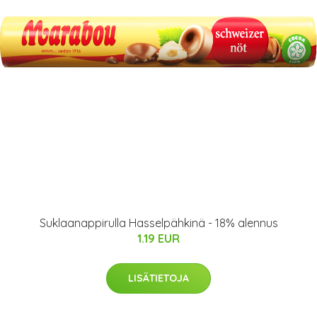
Suklaanappirulla Hasselpähkinä - 18% alennus
1.19 EUR
LISÄTIETOJA