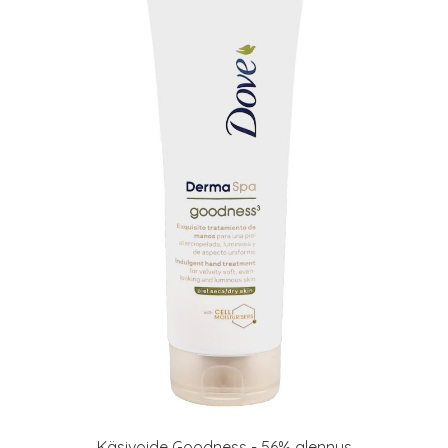
Käsivoide Goodness - 56% alennus