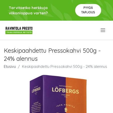
Tarvitsetko herkkuja
PYYDÄ
TARJOUS
viikonloppua varten?
.
Keskipaahdettu Pressokahvi 500g -
24% alennus
Etusivu
Keskipaahdettu Pressokahvi 500g - 24% alennus