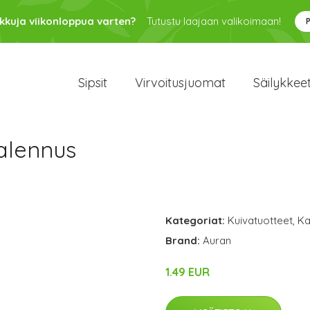
kkuja viikonloppua varten?
Tutustu laajaan valikoimaan!
Sipsit
Virvoitusjuomat
Säilykkee
alennus
Kategoriat:
Kuivatuotteet
,
Ka
Brand:
Auran
1.49 EUR