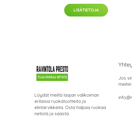
LISÄTIETOJA
Yhte
Jos si
meihin
Löydät meiltä laajan valikoiman
info@r
erilaisia ruokatuotteita ja
elintarvikkeita. Osta halpaa ruokaa
netistä ja säästä.