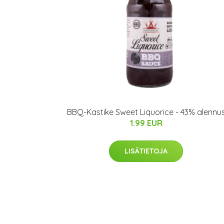
BBQ-Kastike Sweet Liquorice - 43% alennu
1.99 EUR
LISÄTIETOJA