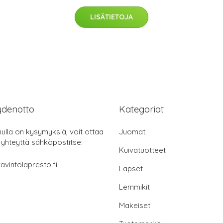
LISÄTIETOJA
ydenotto
Kategoriat
nulla on kysymyksiä, voit ottaa
Juomat
 yhteyttä sähköpostitse:
Kuivatuotteet
avintolapresto.fi
Lapset
Lemmikit
Makeiset