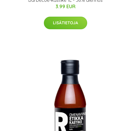
Barbecue-kastike 1L - 58% alennus
3.99 EUR
LISÄTIETOJA