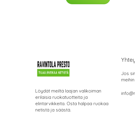
Yhte
Jos si
meihin
Löydät meiltä laajan valikoiman
info@r
erilaisia ruokatuotteita ja
elintarvikkeita. Osta halpaa ruokaa
netistä ja säästä.