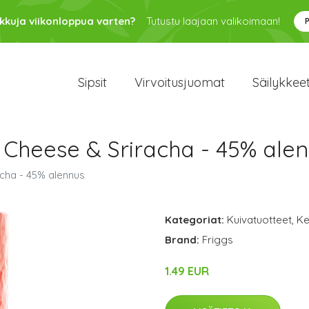
kkuja viikonloppua varten?
Tutustu laajaan valikoimaan!
Sipsit
Virvoitusjuomat
Säilykkee
Cheese & Sriracha - 45% ale
cha - 45% alennus
Kategoriat:
Kuivatuotteet
,
Ke
Brand:
Friggs
1.49 EUR