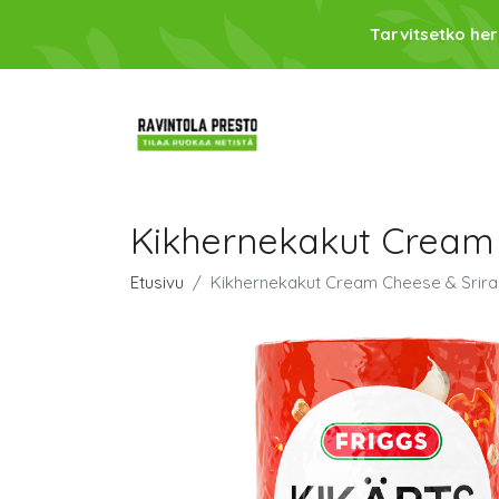
Tarvitsetko her
Kikhernekakut Cream 
Etusivu
Kikhernekakut Cream Cheese & Srira