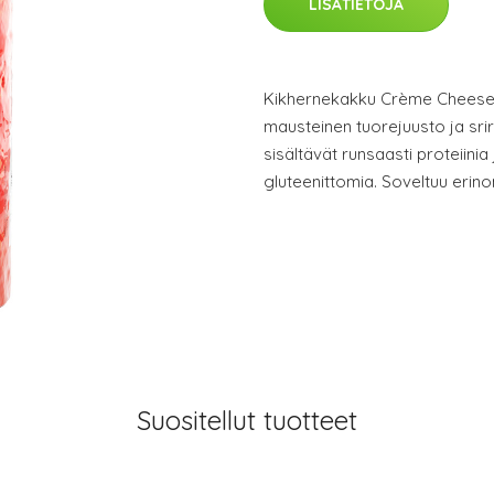
LISÄTIETOJA
Kikhernekakku Crème Cheese 
mausteinen tuorejuusto ja sr
sisältävät runsaasti proteiinia 
gluteenittomia. Soveltuu erino
Suositellut tuotteet