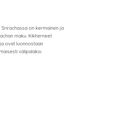
Srirachassa on kermainen ja
irachan maku. Kikherneet
ja ovat luonnostaan ​​
maisesti välipalaksi.