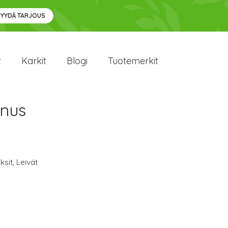
PYYDÄ TARJOUS
t
Karkit
Blogi
Tuotemerkit
nnus
ksit
,
Leivät