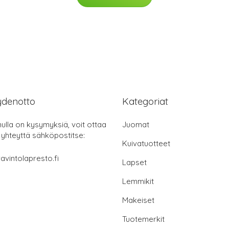
ydenotto
Kategoriat
nulla on kysymyksiä, voit ottaa
Juomat
 yhteyttä sähköpostitse:
Kuivatuotteet
avintolapresto.fi
Lapset
Lemmikit
Makeiset
Tuotemerkit