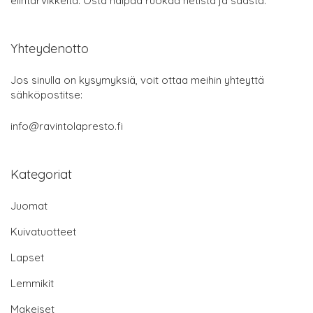
elintarvikkeita. Osta halpaa ruokaa netistä ja säästä.
Yhteydenotto
Jos sinulla on kysymyksiä, voit ottaa meihin yhteyttä
sähköpostitse:
info@ravintolapresto.fi
Kategoriat
Juomat
Kuivatuotteet
Lapset
Lemmikit
Makeiset