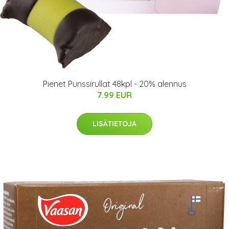
Pienet Punssirullat 48kpl - 20% alennus
7.99 EUR
LISÄTIETOJA