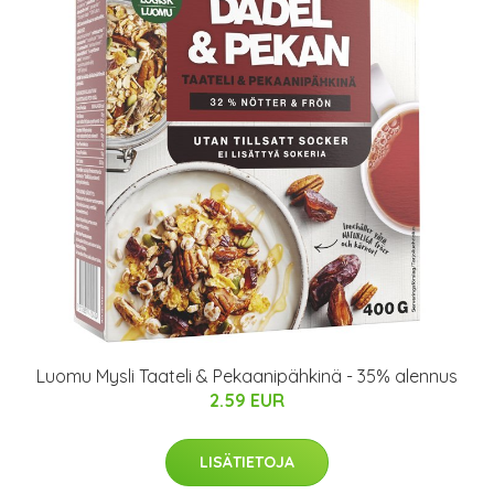
Luomu Mysli Taateli & Pekaanipähkinä - 35% alennus
2.59 EUR
LISÄTIETOJA