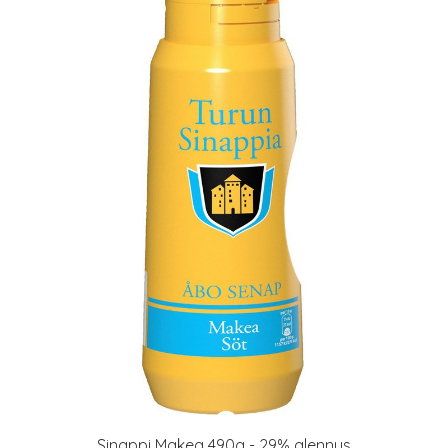
Sinappi Makea 490g - 29% alennus