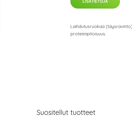
LISÄTIETOJA
Laihdutusruokaa (täysravinto) y
proteiinipitoisuus.
Suositellut tuotteet