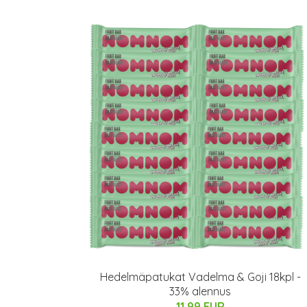
Hedelmäpatukat Vadelma & Goji 18kpl -
33% alennus
11.99 EUR