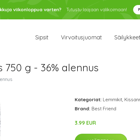
kkuja viikonloppua varten?
Tutustu laajaan valikoimaan!
Sipsit
Virvoitusjuomat
Säilykkee
 750 g - 36% alennus
lennus
Kategoriat:
Lemmikit
,
Kissan
Brand:
Best Friend
3.99 EUR