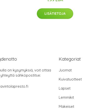
LISÄTIETOJA
ydenotto
Kategoriat
nulla on kysymyksiä, voit ottaa
Juomat
 yhteyttä sähköpostitse:
Kuivatuotteet
avintolapresto.fi
Lapset
Lemmikit
Makeiset