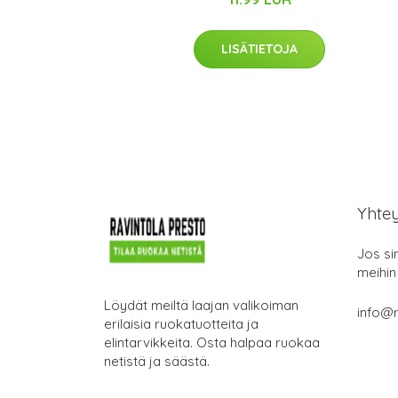
LISÄTIETOJA
Yhte
Jos si
meihin
Löydät meiltä laajan valikoiman
info@r
erilaisia ruokatuotteita ja
elintarvikkeita. Osta halpaa ruokaa
netistä ja säästä.