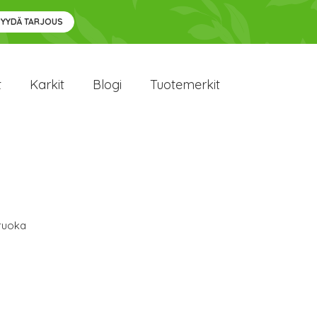
PYYDÄ TARJOUS
t
Karkit
Blogi
Tuotemerkit
ruoka