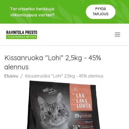
Tarvitsetko herkkuja
PYYDÄ
TARJOUS
viikonloppua varten?
.
Kissanruoka "Lohi" 2,5kg - 45%
alennus
Etusivu
Kissanruoka "Lohi" 2,5kg - 45% alennus