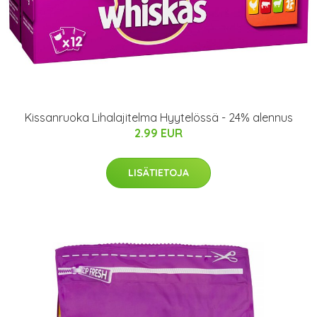
Kissanruoka Lihalajitelma Hyytelössä - 24% alennus
2.99 EUR
LISÄTIETOJA