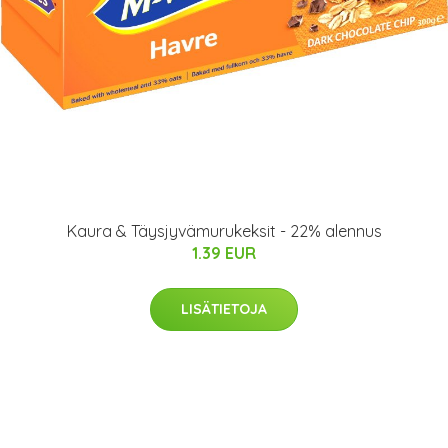
Kaura & Täysjyvämurukeksit - 22% alennus
1.39 EUR
LISÄTIETOJA