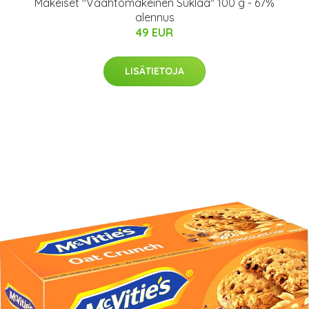
Makeiset "Vaahtomakeinen Suklaa" 100 g - 67%
alennus
49 EUR
LISÄTIETOJA